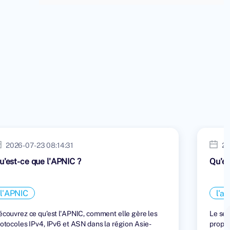
2026-07-23 08:14:31
20
u'est-ce que l'APNIC ?
Qu'es
l'APNIC
l'a
couvrez ce qu'est l'APNIC, comment elle gère les
Le ser
otocoles IPv4, IPv6 et ASN dans la région Asie-
propri