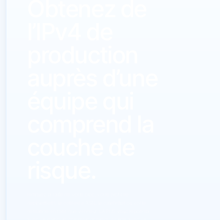
Obtenez de
l’IPv4 de
production
auprès d’une
équipe qui
comprend la
couche de
risque.
Indiquez la taille de votre bloc, votre profil de
déploiement, le contexte ASN, le calendrier ou votre
demande en tant que vendeur. LARUS vous répondra
avec un parcours commercial direct, et non avec un