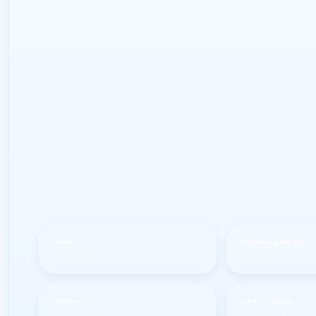
langage de broker générique.
Ventes
Demande générale
sales@larus.net
info@larus.net
Téléphone
Ligne du bureau
+1 7154498968
+1 7154498968