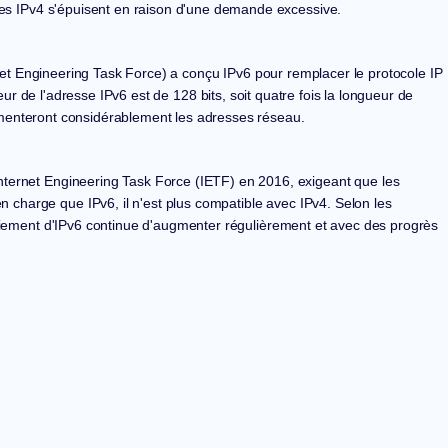
ses
IPv4
s'épuisent en raison d'une demande excessive.
rnet Engineering Task Force) a conçu
IPv6
pour remplacer le protocole IP
ueur de l'adresse
IPv6
est de 128 bits, soit quatre fois la longueur de
nteront considérablement les adresses réseau.
Internet Engineering Task Force (IETF) en 2016, exigeant que les
 en charge que
IPv6
, il n'est plus compatible avec
IPv4
. Selon les
loiement
d'IPv6
continue d'augmenter régulièrement et avec des progrès