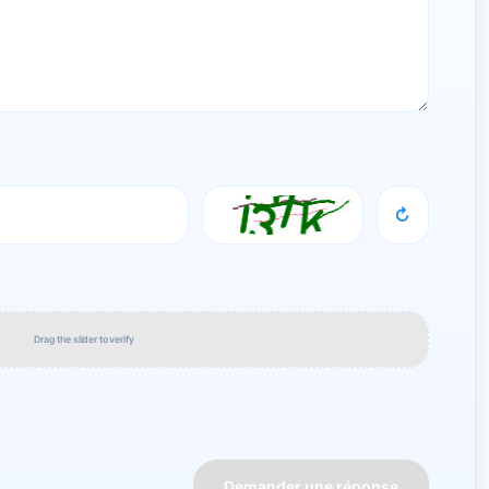
↻
Drag the slider to verify
Demander une réponse