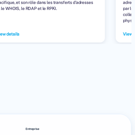
cifique, et son rôle dans les transferts d'adresses
adres
, le WHOIS, le RDAP et le RPKI.
par le
collec
physiq
été at
ew details
View d
Entreprise