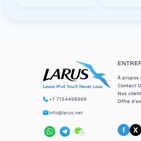
ENTRE
À propos 
Contact 
Nos clien
+1 7154498968
Offre d’e
info@larus.net
f
X