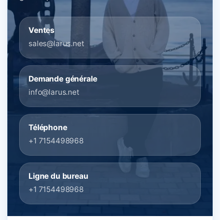
Ventes
sales@larus.net
Demande générale
info@larus.net
Téléphone
+1 7154498968
Ligne du bureau
+1 7154498968