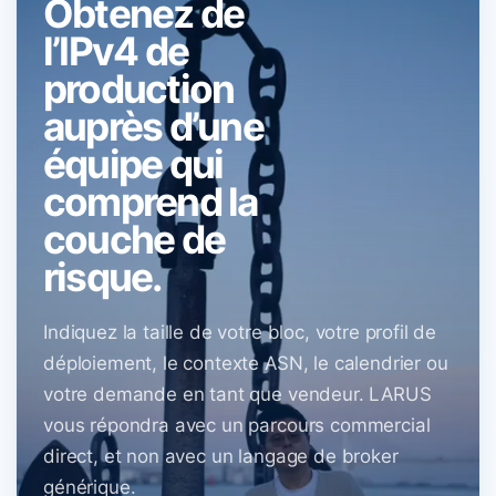
Obtenez de
l’IPv4 de
production
auprès d’une
équipe qui
comprend la
couche de
risque.
Indiquez la taille de votre bloc, votre profil de
déploiement, le contexte ASN, le calendrier ou
votre demande en tant que vendeur. LARUS
vous répondra avec un parcours commercial
direct, et non avec un langage de broker
générique.