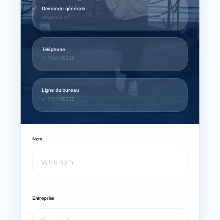
Demande générale
info@larus.net
Téléphone
+1 7154498968
Ligne du bureau
+1 7154498968
Nom
Entreprise