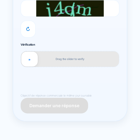
↻
Vérification
Drag the slider to verify
»
Objectif de réponse commerciale le même jour ouvrable.
Demander une réponse