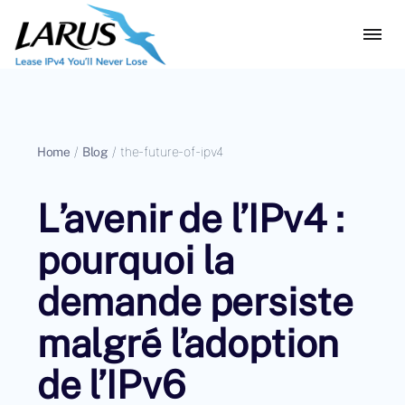
Home
/
Blog
/
the-future-of-ipv4
L’avenir de l’IPv4 :
pourquoi la
demande persiste
malgré l’adoption
de l’IPv6