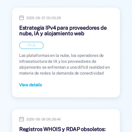
2026-08-07 05:05:28
Estrategia IPv4 para proveedores de
nube, IA y alojamiento web
IPv4
Las plataformas en la nube, los operadores de
infraestructura de IA y los proveedores de
alojamiento se enfrentan a una difícil realidad en
materia de redes: la demanda de conectividad
pública sigue creciendo, pero la oferta de
direcciones IPv4 no.
View details
2026-08-06 08:28:46
Registros WHOIS y RDAP obsoletos: