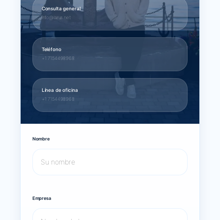
Consulta general
info@larus.net
Teléfono
+1 7154498968
Línea de oficina
+1 7154498968
Nombre
Empresa