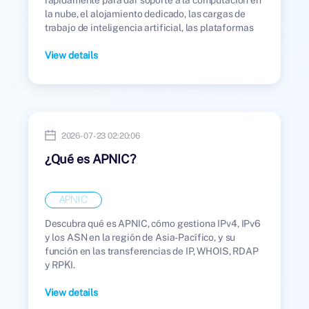
la nube, el alojamiento dedicado, las cargas de
trabajo de inteligencia artificial, las plataformas
SaaS, la entrega de contenido, los servicios de
ciberseguridad y la infraestructura digital global.
View details
2026-07-23 02:20:06
¿Qué es APNIC?
APNIC
Descubra qué es APNIC, cómo gestiona IPv4, IPv6
y los ASN en la región de Asia-Pacífico, y su
función en las transferencias de IP, WHOIS, RDAP
y RPKI.
View details