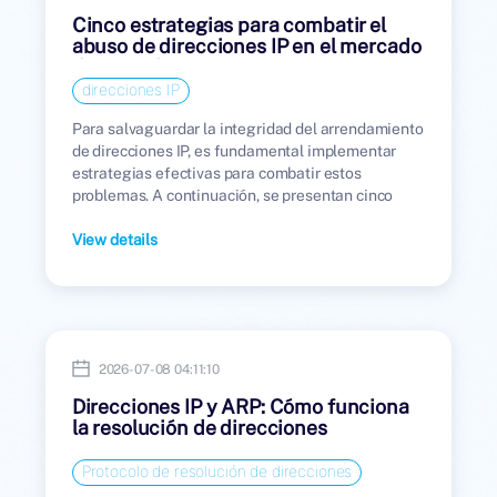
Cinco estrategias para combatir el
abuso de direcciones IP en el mercado
de arrendamiento.
direcciones IP
Para salvaguardar la integridad del arrendamiento
de direcciones IP, es fundamental implementar
estrategias efectivas para combatir estos
problemas. A continuación, se presentan cinco
estrategias clave para abordar y prevenir el abuso
de direcciones IP en el mercado de arrendamiento.
View details
2026-07-08 04:11:10
Direcciones IP y ARP: Cómo funciona
la resolución de direcciones
Protocolo de resolución de direcciones