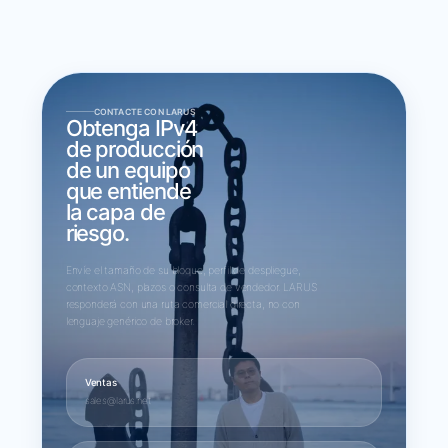
CONTACTE CON LARUS
Obtenga IPv4
de producción
de un equipo
que entiende
la capa de
riesgo.
Envíe el tamaño de su bloque, perfil de despliegue,
contexto ASN, plazos o consulta de vendedor. LARUS
responderá con una ruta comercial directa, no con
lenguaje genérico de broker.
Ventas
sales@larus.net