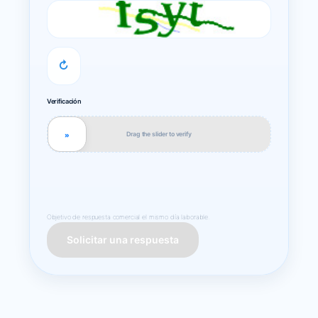
↻
Verificación
Drag the slider to verify
»
Objetivo de respuesta comercial el mismo día laborable.
Solicitar una respuesta