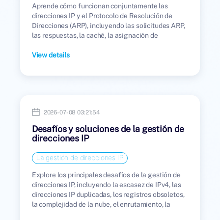
Aprende cómo funcionan conjuntamente las
direcciones IP y el Protocolo de Resolución de
Direcciones (ARP), incluyendo las solicitudes ARP,
las respuestas, la caché, la asignación de
direcciones MAC, los problemas comunes y los
riesgos de seguridad.
View details
2026-07-08 03:21:54
Desafíos y soluciones de la gestión de
direcciones IP
La gestión de direcciones IP
Explore los principales desafíos de la gestión de
direcciones IP, incluyendo la escasez de IPv4, las
direcciones IP duplicadas, los registros obsoletos,
la complejidad de la nube, el enrutamiento, la
seguridad y la reputación.