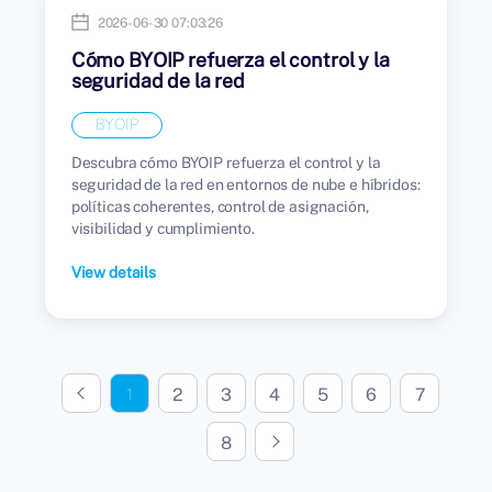
2026-06-30 07:03:26
Cómo BYOIP refuerza el control y la
seguridad de la red
BYOIP
Descubra cómo BYOIP refuerza el control y la
seguridad de la red en entornos de nube e híbridos:
políticas coherentes, control de asignación,
visibilidad y cumplimiento.
View details
2
3
4
5
6
7
1
N
e
x
t
p
a
g
8
e