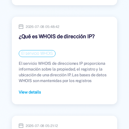
2026-07-08 05:48:42
¿Qué es WHOIS de dirección IP?
El servicio WHOIS
El servicio WHOIS de direcciones IP proporciona
información sobre la propiedad, el registro y la
ubicación de una dirección IP. Las bases de datos
WHOIS son mantenidas por los registros
regionales de internet (RIR, por sus siglas en
inglés), que recopilan y gestionan los datos de las
View details
personas u organizaciones a las que se les han
asignado direcciones IP.
2026-07-08 05:21:12