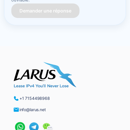
ouvrable.
Demander une réponse
+1 7154498968
info@larus.net