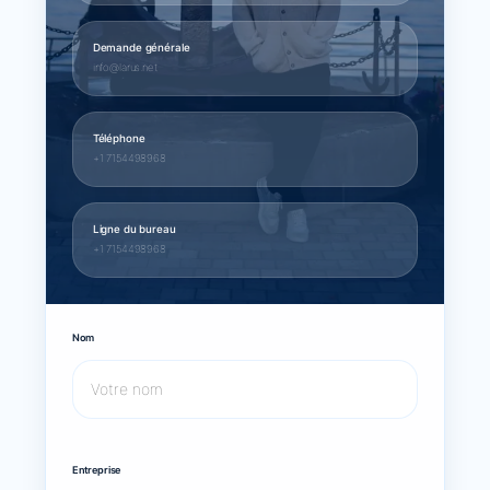
Demande générale
info@larus.net
Téléphone
+1 7154498968
Ligne du bureau
+1 7154498968
Nom
Entreprise