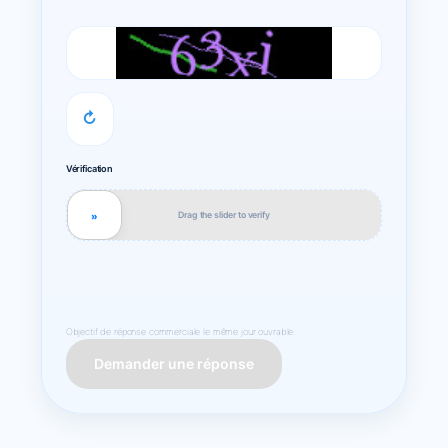
↻
Vérification
Drag the slider to verify
»
Objectif de réponse commerciale le même jour ouvrable.
Demander une réponse