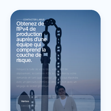
CONTACTER LARUS
Obtenez de
l’IPv4 de
production
auprès d’une
équipe qui
comprend la
couche de
risque.
Indiquez la taille de votre bloc, votre profil de
déploiement, le contexte ASN, le calendrier ou votre
demande en tant que vendeur. LARUS vous répondra
avec un parcours commercial direct, et non avec un
langage de broker générique.
Ventes
sales@larus.net