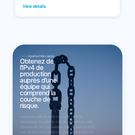
View details
CONTACTER LARUS
Obtenez de
l’IPv4 de
production
auprès d’une
équipe qui
comprend la
couche de
risque.
Indiquez la taille de votre bloc, votre profil de
déploiement, le contexte ASN, le calendrier ou votre
demande en tant que vendeur. LARUS vous répondra
avec un parcours commercial direct, et non avec un