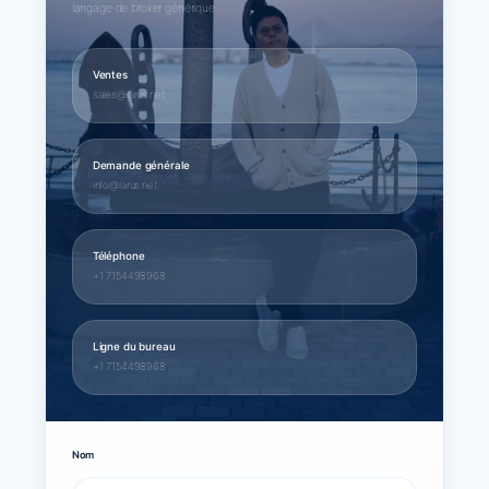
langage de broker générique.
Ventes
sales@larus.net
Demande générale
info@larus.net
Téléphone
+1 7154498968
Ligne du bureau
+1 7154498968
Nom