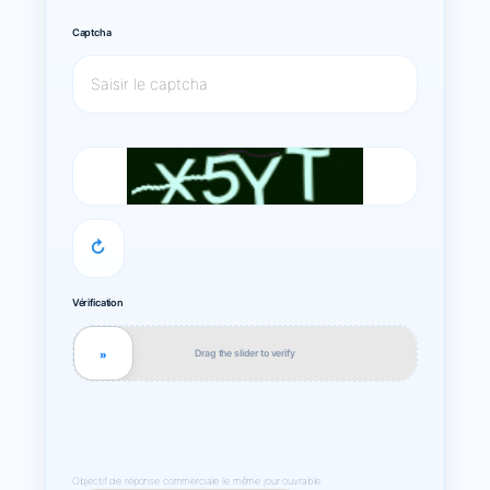
Captcha
↻
Vérification
Drag the slider to verify
»
Objectif de réponse commerciale le même jour ouvrable.