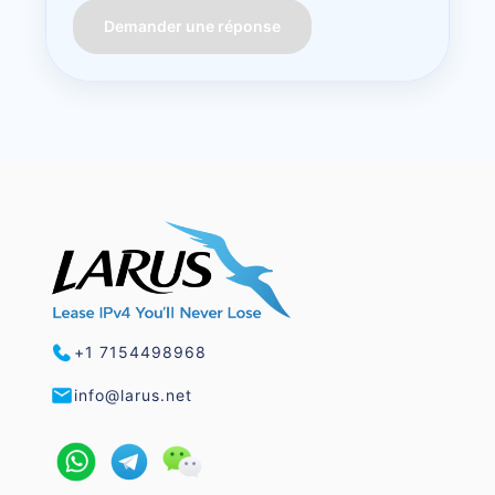
Demander une réponse
+1 7154498968
info@larus.net