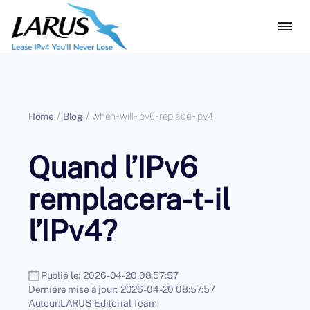
Home
/
Blog
/
when-will-ipv6-replace-ipv4
Quand l’IPv6
remplacera-t-il
l’IPv4?
Publié le:
2026-04-20 08:57:57
Dernière mise à jour:
2026-04-20 08:57:57
Auteur:
LARUS Editorial Team