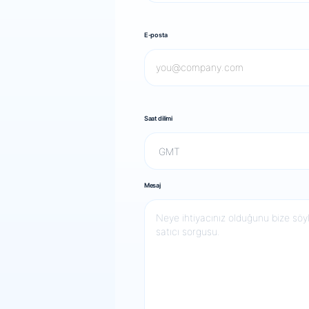
E-posta
Saat dilimi
Mesaj