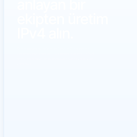
anlayan bir
ekipten üretim
IPv4 alın.
Blok boyutunuzu, dağıtım profilinizi, ASN bağlamınızı,
zamanlamanızı veya satıcı sorgunuzu gönderin. LARUS,
genel broker diliyle değil, doğrudan ticari bir yol ile yanıt
verecektir.