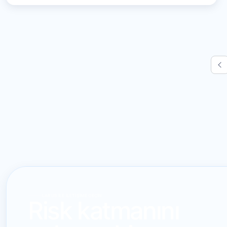
LARUS ILE İLETIŞIME GEÇIN
Risk katmanını