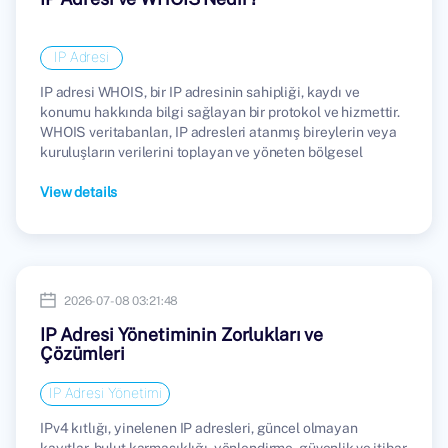
IP Adresi
IP adresi WHOIS, bir IP adresinin sahipliği, kaydı ve
konumu hakkında bilgi sağlayan bir protokol ve hizmettir.
WHOIS veritabanları, IP adresleri atanmış bireylerin veya
kuruluşların verilerini toplayan ve yöneten bölgesel
internet kayıt kuruluşları (RIR'ler) tarafından tutulmaktadır.
View details
2026-07-08 03:21:48
IP Adresi Yönetiminin Zorlukları ve
Çözümleri
IP Adresi Yönetimi
IPv4 kıtlığı, yinelenen IP adresleri, güncel olmayan
kayıtlar, bulut karmaşıklığı, yönlendirme, güvenlik ve itibar