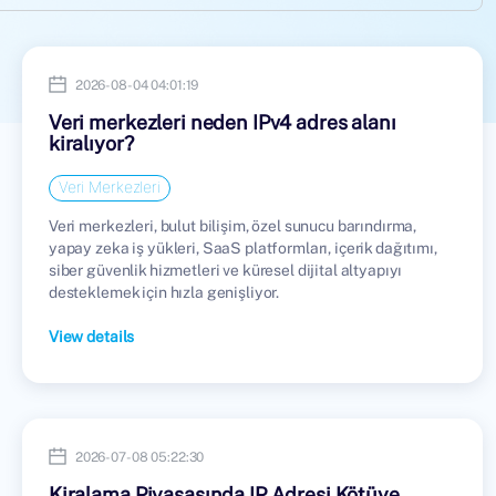
2026-08-04 04:01:19
Veri merkezleri neden IPv4 adres alanı
kiralıyor?
Veri Merkezleri
Veri merkezleri, bulut bilişim, özel sunucu barındırma,
yapay zeka iş yükleri, SaaS platformları, içerik dağıtımı,
siber güvenlik hizmetleri ve küresel dijital altyapıyı
desteklemek için hızla genişliyor.
View details
2026-07-08 05:22:30
Kiralama Piyasasında IP Adresi Kötüye