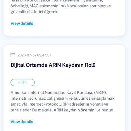
önbelleği, MAC eşlemesini, sık karşılaşılan sorunları ve
güvenlik risklerini öğrenin.
View details
2026-07-07 03:47:57
Dijital Ortamda ARIN Kaydının Rolü
ARIN
Amerikan İnternet Numaraları Kayıt Kuruluşu (ARIN),
internetin sorunsuz çalışmasını ve büyümesini sağlamak
amacıyla İnternet Protokolü (IP) adreslerini yönetir ve
tahsis eder. Bu makale, ARIN kaydının önemini ve bunun
kuruluşları, işletmeleri ve daha geniş internet topluluğunu
nasıl etkilediğini ele almaktadır.
View details