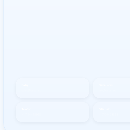
Satış
Genel soru
sales@larus.net
info@larus.net
Telefon
Ofis hattı
+1 7154498968
+1 7154498968