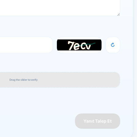
↻
Drag the slider to verify
Yanıt Talep Et