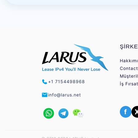
ŞİRK
Hakkım
Contact
Müşteri
+1 7154498968
İş Fırsat
info@larus.net
f