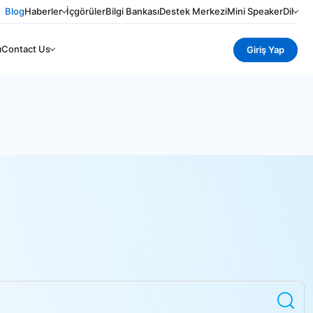
Blog
Haberler
İçgörüler
Bilgi Bankası
Destek Merkezi
Mini Speaker
Dil
ı
Contact Us
Giriş Yap