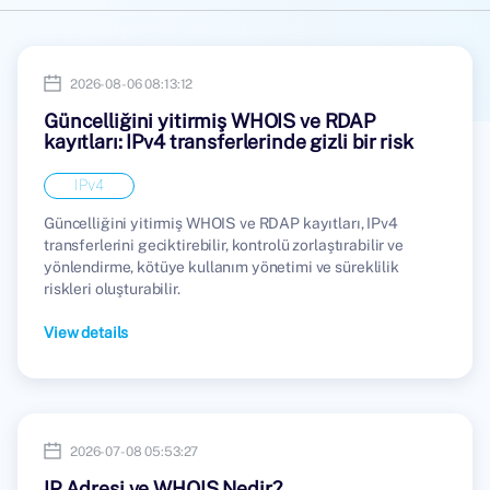
2026-08-06 08:13:12
Güncelliğini yitirmiş WHOIS ve RDAP
kayıtları: IPv4 transferlerinde gizli bir risk
IPv4
Güncelliğini yitirmiş WHOIS ve RDAP kayıtları, IPv4
transferlerini geciktirebilir, kontrolü zorlaştırabilir ve
yönlendirme, kötüye kullanım yönetimi ve süreklilik
riskleri oluşturabilir.
View details
2026-07-08 05:53:27
IP Adresi ve WHOIS Nedir?