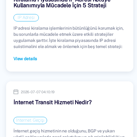
Kullanımıyla Mücadele İçin 5 Strateji
IP Adresi
IP adresi kiralama işlemlerinin bütünlüğünü korumak için,
bu sorunlarla mücadele etmek üzere etkili stratejiler
uygulamak şarttır. İşte kiralama piyasasında IP adresi
suiistimalini ele almak ve önlemek için beş temel strateji:
View details
2026-07-07 04:10:19
İnternet Transit Hizmeti Nedir?
İnternet Geçişi
İnternet geçiş hizmetinin ne olduğunu, BGP ve yukarı
yönlü sağlayıcılarla nasıl çalıştığını ve ağ erişilebilirliği ve