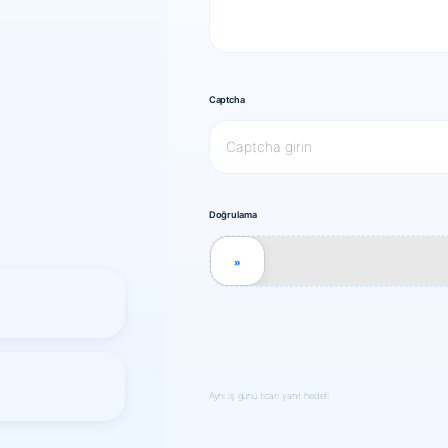
Captcha
Doğrulama
»
Aynı iş günü ticari yanıt hedefi.