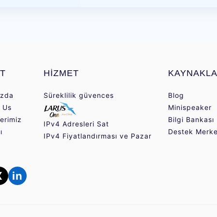
ET
HİZMET
KAYNAKL
ızda
Süreklilik güvences
Blog
 Us
Minispeaker
lerimiz
Bilgi Bankası
IPv4 Adresleri Sat
ı
Destek Merke
IPv4 Fiyatlandırması ve Pazar
X
in