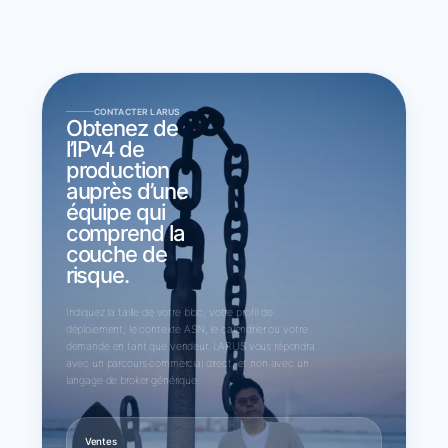
CONTACTER LARUS
Obtenez de
l’IPv4 de
production
auprès d’une
équipe qui
comprend la
couche de
risque.
Indiquez la taille de votre bloc, votre profil de
déploiement, le contexte ASN, le calendrier ou votre
demande en tant que vendeur. LARUS vous répondra
avec un parcours commercial direct, et non avec un
langage de broker générique.
Ventes