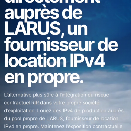
auprès de
LARUS, un
fournisseur de
location IPv4
en propre.
L’alternative plus sûre à l’intégration du risque
contractuel RIR dans votre propre société
d’exploitation. Louez des IPv4 de production auprès
du pool propre de LARUS, fournisseur de location
IPv4 en propre. Maintenez l’exposition contractuelle