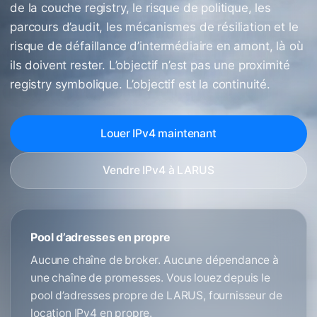
de la couche registry, le risque de politique, les
parcours d’audit, les mécanismes de résiliation et le
risque de défaillance d’intermédiaire en amont, là où
ils doivent rester. L’objectif n’est pas une proximité
registry symbolique. L’objectif est la continuité.
Louer IPv4 maintenant
Vendre IPv4 à LARUS
Pool d’adresses en propre
Aucune chaîne de broker. Aucune dépendance à
une chaîne de promesses. Vous louez depuis le
pool d’adresses propre de LARUS, fournisseur de
location IPv4 en propre.