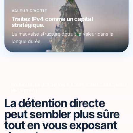
VALEUR D’ACTIF
Traitez IPv4 comme un capital
stratégique.
La mauvaise structure détruit la valeur dans la
longue durée.
POURQUOI LA DÉTENTION DIRECTE SEMBLE SÛRE, MAIS
NE L’EST PAS
La détention directe
peut sembler plus sûre
tout en vous exposant