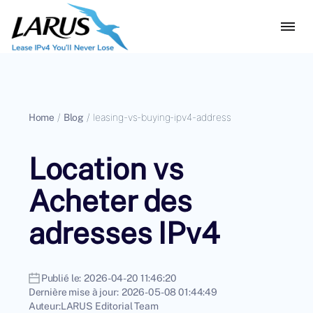
Home
/
Blog
/
leasing-vs-buying-ipv4-address
Location vs
Acheter des
adresses IPv4
Publié le:
2026-04-20 11:46:20
Dernière mise à jour:
2026-05-08 01:44:49
Auteur:
LARUS Editorial Team