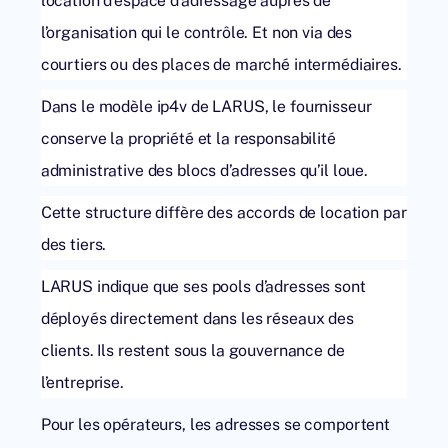
location d’espace d’adressage auprès de
l’organisation qui le contrôle. Et non via des
courtiers ou des places de marché intermédiaires.
Dans le modèle ip4v de LARUS, le fournisseur
conserve la propriété et la responsabilité
administrative des blocs d’adresses qu’il loue.
Cette structure diffère des accords de location par
des tiers.
LARUS indique que ses pools d’adresses sont
déployés directement dans les réseaux des
clients. Ils restent sous la gouvernance de
l’entreprise.
Pour les opérateurs, les adresses se comportent