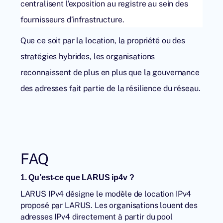
centralisent l’exposition au registre au sein des
fournisseurs d’infrastructure.
Que ce soit par la location, la propriété ou des
stratégies hybrides, les organisations
reconnaissent de plus en plus que la gouvernance
des adresses fait partie de la résilience du réseau.
FAQ
1. Qu’est-ce que LARUS ip4v ?
LARUS IPv4 désigne le modèle de location IPv4
proposé par LARUS. Les organisations louent des
adresses IPv4 directement à partir du pool