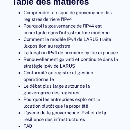
Table des matières
Comprendre le risque de gouvernance des
registres derrière l’IPv4
Pourquoi la gouvernance de l’IPv4 est
importante dans l’infrastructure moderne
Comment le modèle IPv4 de LARUS traite
l’exposition au registre
La location IPv4 de première partie expliquée
Renouvellement garanti et continuité dans la
stratégie ip4v de LARUS
Conformité au registre et gestion
opérationnelle
Le débat plus large autour de la
gouvernance des registres
Pourquoi les entreprises explorent la
location plutôt que la propriété
L’avenir de la gouvernance IPv4 et de la
résilience des infrastructures
FAQ