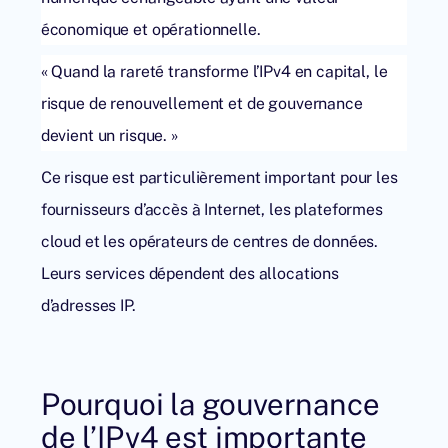
économique et opérationnelle.
« Quand la rareté transforme l’IPv4 en capital, le
risque de renouvellement et de gouvernance
devient un risque. »
Ce risque est particulièrement important pour les
fournisseurs d’accès à Internet, les plateformes
cloud et les opérateurs de centres de données.
Leurs services dépendent des allocations
d’adresses IP.
Pourquoi la gouvernance
de l’IPv4 est importante