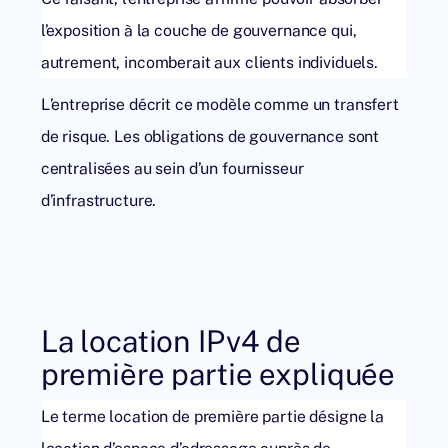
l’exposition à la couche de gouvernance qui,
autrement, incomberait aux clients individuels.
L’entreprise décrit ce modèle comme un transfert
de risque. Les obligations de gouvernance sont
centralisées au sein d’un fournisseur
d’infrastructure.
La location IPv4 de
première partie expliquée
Le terme location de première partie désigne la