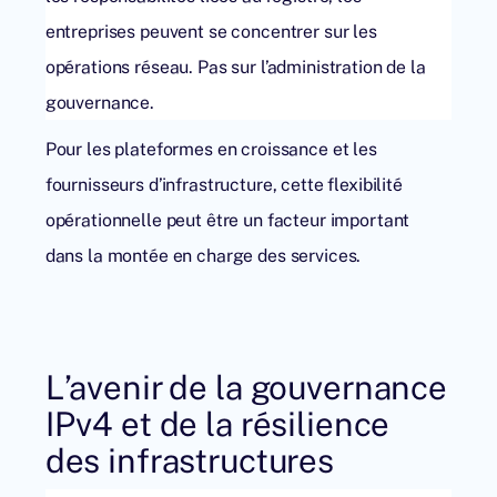
entreprises peuvent se concentrer sur les
opérations réseau. Pas sur l’administration de la
gouvernance.
Pour les plateformes en croissance et les
fournisseurs d’infrastructure, cette flexibilité
opérationnelle peut être un facteur important
dans la montée en charge des services.
L’avenir de la gouvernance
IPv4 et de la résilience
des infrastructures