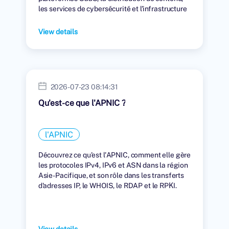
les services de cybersécurité et l'infrastructure
numérique mondiale.
View details
2026-07-23 08:14:31
Qu'est-ce que l'APNIC ?
l'APNIC
Découvrez ce qu'est l'APNIC, comment elle gère
les protocoles IPv4, IPv6 et ASN dans la région
Asie-Pacifique, et son rôle dans les transferts
d'adresses IP, le WHOIS, le RDAP et le RPKI.
View details