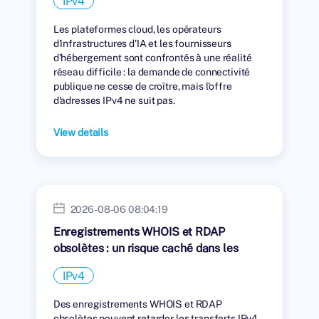
IPv4
Les plateformes cloud, les opérateurs
d'infrastructures d'IA et les fournisseurs
d'hébergement sont confrontés à une réalité
réseau difficile : la demande de connectivité
publique ne cesse de croître, mais l'offre
d'adresses IPv4 ne suit pas.
View details
2026-08-06 08:04:19
Enregistrements WHOIS et RDAP
obsolètes : un risque caché dans les
transferts IPv4
IPv4
Des enregistrements WHOIS et RDAP
obsolètes peuvent retarder les transferts IPv4,