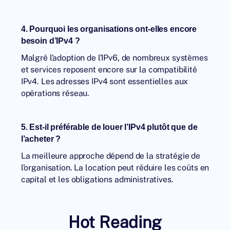
4. Pourquoi les organisations ont-elles encore
besoin d’IPv4 ?
Malgré l’adoption de l’IPv6, de nombreux systèmes
et services reposent encore sur la compatibilité
IPv4. Les adresses IPv4 sont essentielles aux
opérations réseau.
5. Est-il préférable de louer l’IPv4 plutôt que de
l’acheter ?
La meilleure approche dépend de la stratégie de
l’organisation. La location peut réduire les coûts en
capital et les obligations administratives.
Hot Reading