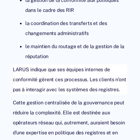
la gestion de la conformité aux politiques
dans le cadre des RIR
la coordination des transferts et des
changements administratifs
le maintien du routage et de la gestion de la
réputation
LARUS indique que ses équipes internes de
conformité gèrent ces processus. Les clients n’ont
pas à interagir avec les systèmes des registres.
Cette gestion centralisée de la gouvernance peut
réduire la complexité. Elle est destinée aux
opérateurs réseau qui, autrement, auraient besoin
d’une expertise en politique des registres et en