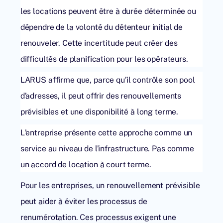
les locations peuvent être à durée déterminée ou
dépendre de la volonté du détenteur initial de
renouveler. Cette incertitude peut créer des
difficultés de planification pour les opérateurs.
LARUS affirme que, parce qu’il contrôle son pool
d’adresses, il peut offrir des renouvellements
prévisibles et une disponibilité à long terme.
L’entreprise présente cette approche comme un
service au niveau de l’infrastructure. Pas comme
un accord de location à court terme.
Pour les entreprises, un renouvellement prévisible
peut aider à éviter les processus de
renumérotation. Ces processus exigent une