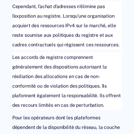
Cependant, l’achat d’adresses n’élimine pas
l’exposition au registre. Lorsqu’une organisation
acquiert des ressources IPv4 sur le marché, elle
reste soumise aux politiques du registre et aux
cadres contractuels qui régissent ces ressources.
Les accords de registre comprennent
généralement des dispositions autorisant la
résiliation des allocations en cas de non-
conformité ou de violation des politiques. Ils
plafonnent également la responsabilité. Ils offrent
des recours limités en cas de perturbation.
Pour les opérateurs dont les plateformes
dépendent de la disponibilité du réseau, la couche