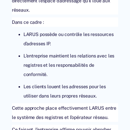
directement l’espace d’adressage qu’il loue aux
réseaux.
Dans ce cadre :
LARUS possède ou contrôle les ressources
d’adresses IP.
L’entreprise maintient les relations avec les
registres et les responsabilités de
conformité.
Les clients louent les adresses pour les
utiliser dans leurs propres réseaux.
Cette approche place effectivement LARUS entre
le système des registres et l’opérateur réseau.
Ce faisant, l’entreprise affirme pouvoir absorber