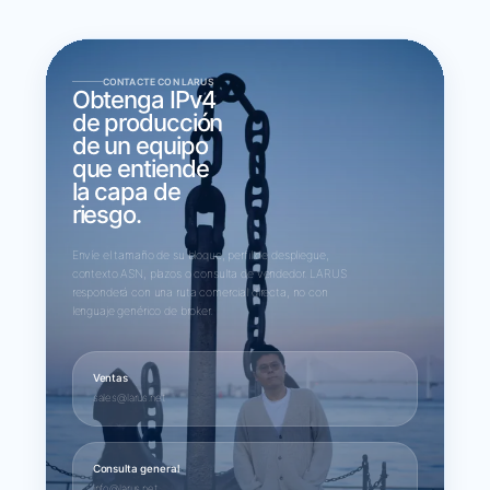
CONTACTE CON LARUS
Obtenga IPv4
de producción
de un equipo
que entiende
la capa de
riesgo.
Envíe el tamaño de su bloque, perfil de despliegue,
contexto ASN, plazos o consulta de vendedor. LARUS
responderá con una ruta comercial directa, no con
lenguaje genérico de broker.
Ventas
sales@larus.net
Consulta general
info@larus.net