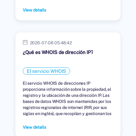
View details
2026-07-08 05:48:42
¿Qué es WHOIS de dirección IP?
El servicio WHOIS
El servicio WHOIS de direcciones IP
proporciona información sobre la propiedad, el
registro y la ubicación de una dirección IP. Las
bases de datos WHOIS son mantenidas por los
registros regionales de internet (RIR, por sus
siglas en inglés), que recopilan y gestionan los
datos de las personas u organizaciones a las
que se les han asignado direcciones IP.
View details