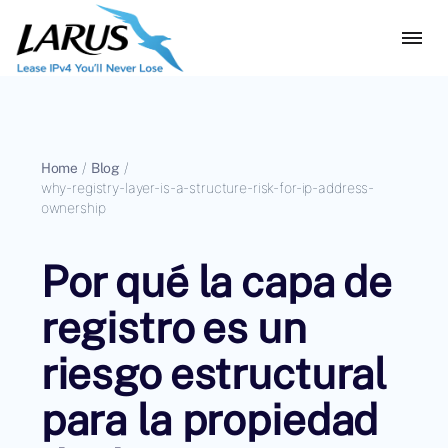
Home
/
Blog
/
why-registry-layer-is-a-structure-risk-for-ip-address-
ownership
Por qué la capa de
registro es un
riesgo estructural
para la propiedad