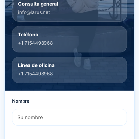
Consulta general
info@larus.net
Teléfono
+1 7154498968
Línea de oficina
+1 7154498968
Nombre