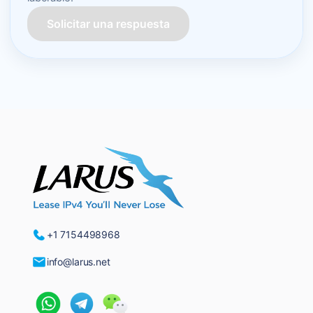
Solicitar una respuesta
+1 7154498968
info@larus.net