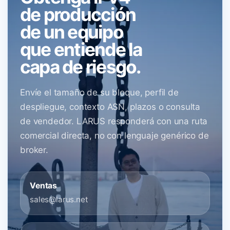
de producción
de un equipo
que entiende la
capa de riesgo.
Envíe el tamaño de su bloque, perfil de
despliegue, contexto ASN, plazos o consulta
de vendedor. LARUS responderá con una ruta
comercial directa, no con lenguaje genérico de
broker.
Ventas
sales@larus.net