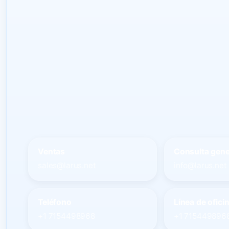
Ventas
Consulta gene
sales@larus.net
info@larus.net
Teléfono
Línea de ofici
+1 7154498968
+1 715449896