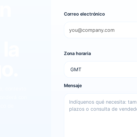
ón
Correo electrónico
 la
Zona horaria
o.
Mensaje
e, contexto
ponderá con
ico de