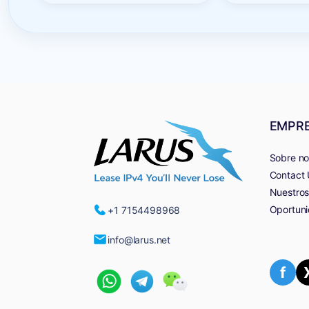
EMPR
Sobre no
Contact 
Nuestros
Oportuni
+1 7154498968
info@larus.net
f