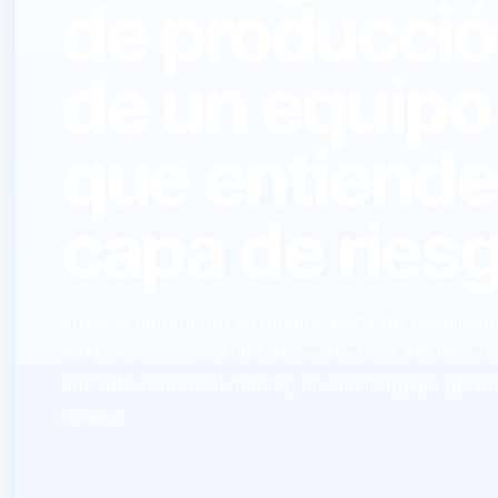
de producci
de un equipo
que entiende
capa de riesg
Envíe el tamaño de su bloque, perfil de despliegu
ASN, plazos o consulta de vendedor. LARUS res
una ruta comercial directa, no con lenguaje genér
broker.