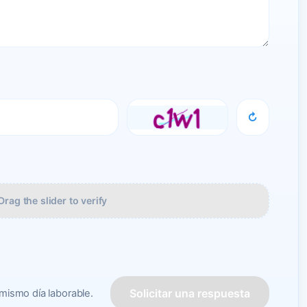
↻
Drag the slider to verify
Solicitar una respuesta
mismo día laborable.