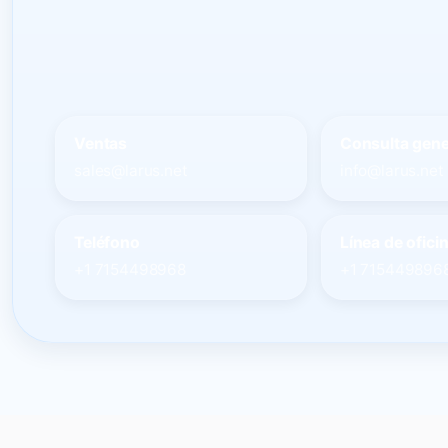
Ventas
Consulta gene
sales@larus.net
info@larus.net
Teléfono
Línea de ofici
+1 7154498968
+1 715449896