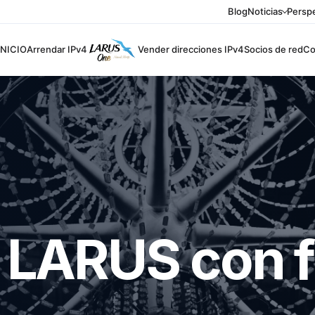
Blog
Noticias
Perspe
INICIO
Arrendar IPv4
Vender direcciones IPv4
Socios de red
Co
 LARUS con f