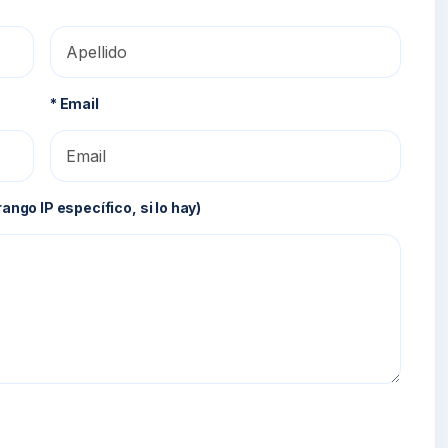
* Email
 rango IP específico, si lo hay)