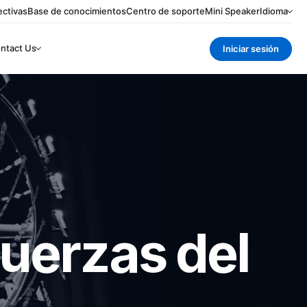
ctivas
Base de conocimientos
Centro de soporte
Mini Speaker
Idioma
ntact Us
Iniciar sesión
uerzas del