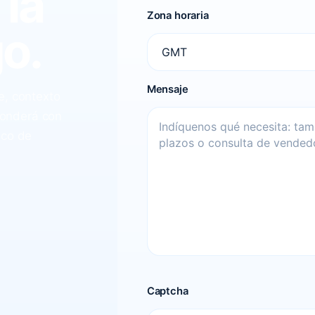
 la
Zona horaria
o.
Mensaje
e, contexto
ponderá con
ico de
Captcha