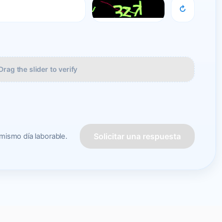
↻
Drag the slider to verify
Solicitar una respuesta
mismo día laborable.