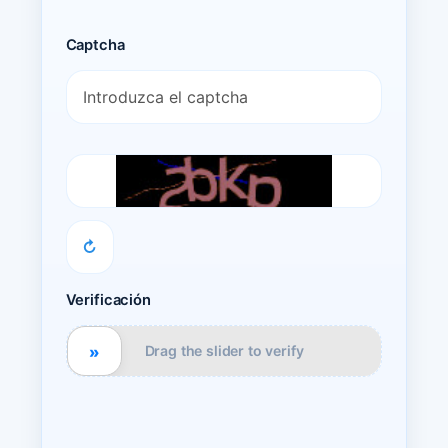
Captcha
↻
Verificación
»
Drag the slider to verify