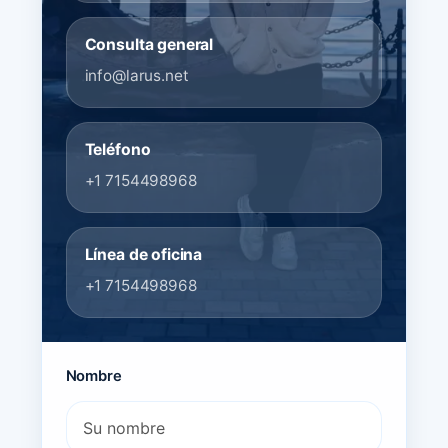
Consulta general
info@larus.net
Teléfono
+1 7154498968
Línea de oficina
+1 7154498968
Nombre