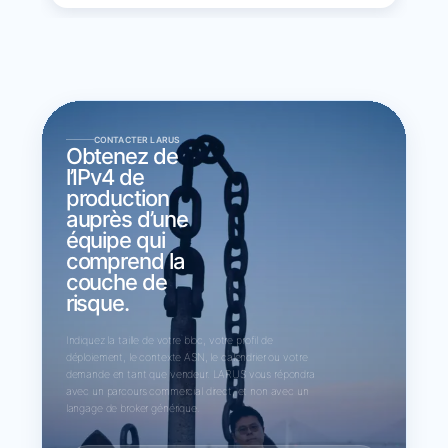
CONTACTER LARUS
Obtenez de
l’IPv4 de
production
auprès d’une
équipe qui
comprend la
couche de
risque.
Indiquez la taille de votre bloc, votre profil de
déploiement, le contexte ASN, le calendrier ou votre
demande en tant que vendeur. LARUS vous répondra
avec un parcours commercial direct, et non avec un
langage de broker générique.