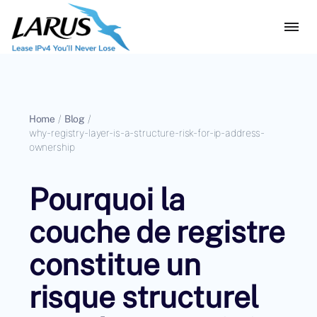
Home
/
Blog
/
why-registry-layer-is-a-structure-risk-for-ip-address-
ownership
Pourquoi la
couche de registre
constitue un
risque structurel