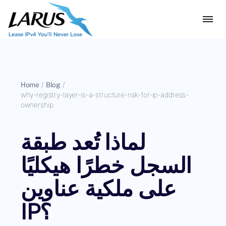
Home
/
Blog
/
why-registry-layer-is-a-structure-risk-for-ip-address-
ownership
لماذا تُعد طبقة
السجل خطرًا هيكليًا
على ملكية عناوين
IP؟