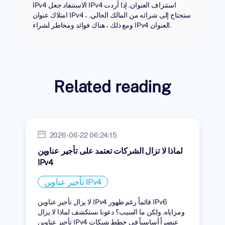
IPv4 الاستنفاد جعل IPv4 استنزاف العنوان. إذا أردت
امتلاك عنوان IPv4 ، ستحتاج إلى شرائه من المالك الحالي.
ومع ذلك ، هناك فوائد ومخاطر لشراء IPv4 العنوان.
Related reading
2026-06-22 06:24:15
لماذا لا تزال الشركات تعتمد على تأجير عناوين
IPv4
تأجير عناوين IPv4
لا يزال تأجير عناوين IPv4 قائماً رغم ظهور IPv6
ومزاياه. ولكن ما السبب؟ دعونا نستكشف لماذا لا يزال
تأجير عناوين IPv4 عنصراً أساسياً في خطط شبكات