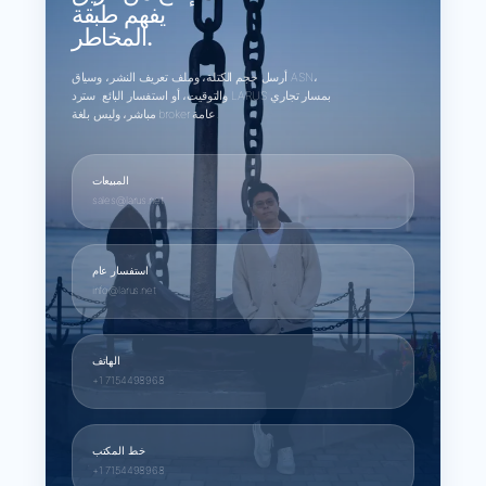
يفهم طبقة
المخاطر.
أرسل حجم الكتلة، وملف تعريف النشر، وسياق ASN،
والتوقيت، أو استفسار البائع. سترد LARUS بمسار تجاري
مباشر، وليس بلغة broker عامة.
المبيعات
sales@larus.net
استفسار عام
info@larus.net
الهاتف
+1 7154498968
خط المكتب
+1 7154498968