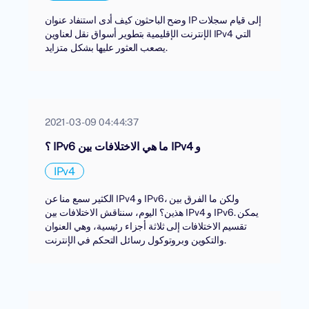
وضح الباحثون كيف أدى استنفاد عنوان IP إلى قيام سجلات
الإنترنت الإقليمية بتطوير أسواق نقل لعناوين IPv4 التي
يصعب العثور عليها بشكل متزايد.
2021-03-09 04:44:37
؟ IPv6 ما هي الاختلافات بين IPv4 و
IPv4
الكثير سمع منا عن IPv4 و IPv6، ولكن ما الفرق بين
هذين؟ اليوم، سنناقش الاختلافات بين IPv4 و IPv6. يمكن
تقسيم الاختلافات إلى ثلاثة أجزاء رئيسية، وهي العنوان
والتكوين وبروتوكول رسائل التحكم في الإنترنت.