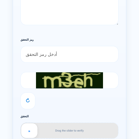
رمز التحقق
↻
التحقق
Drag the slider to verify
»