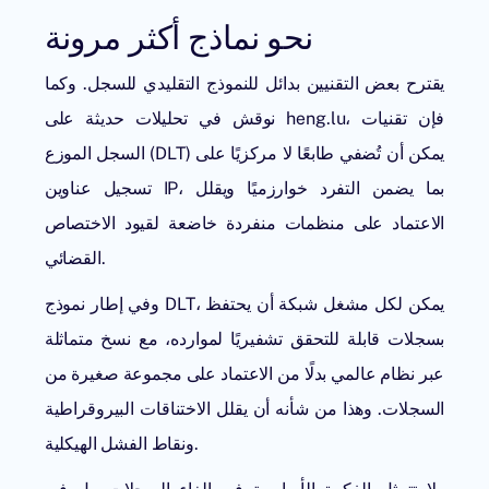
نحو نماذج أكثر مرونة
يقترح بعض التقنيين بدائل للنموذج التقليدي للسجل. وكما
نوقش في تحليلات حديثة على heng.lu، فإن
تقنيات
(DLT) يمكن أن تُضفي طابعًا لا مركزيًا على
السجل الموزع
تسجيل عناوين IP، بما يضمن التفرد خوارزميًا ويقلل
الاعتماد على منظمات منفردة خاضعة لقيود الاختصاص
القضائي.
وفي إطار نموذج DLT، يمكن لكل مشغل شبكة أن يحتفظ
بسجلات قابلة للتحقق تشفيريًا لموارده، مع نسخ متماثلة
عبر نظام عالمي بدلًا من الاعتماد على مجموعة صغيرة من
السجلات. وهذا من شأنه أن يقلل الاختناقات البيروقراطية
ونقاط الفشل الهيكلية.