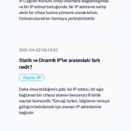
IP Coğrafi Konum, cihaz internete bağlandığında
ve bir IP adresi tuttuğunda, bir IP adresine sahip
akıllı bir cihazı bulma yöntemi olarak bilinir,
fiziksel olarak bir haritaya yerleştirilebilir.
2021-04-02 08:19:32
Statik ve Dinamik IP'ler arasındaki fark
nedir?
Static IP
Daha önce bildiğimiz gibi, bir IP adresi, bir ağa
bağlanan bir cihaza atanan benzersiz 8 bitlik
sayılar kümesidir. Tüm ağ türleri, bilgilerin nereye
gittiğini belirlemek için atanan IP adreslerine
bağlıdır.