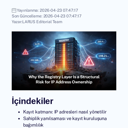
Yayınlanma:
2026-04-23 07:47:17
Son Güncelleme:
2026-04-23 07:47:17
Yazar:
LARUS Editorial Team
İçindekiler
Kayıt katmanı: IP adresleri nasıl yönetilir
Sahiplik yanılsaması ve kayıt kuruluşuna
bağımlılık