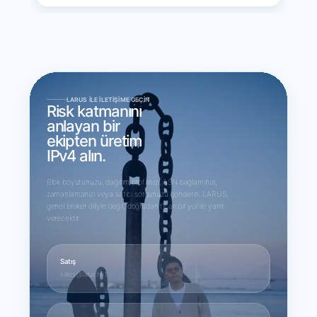
LARUS ILE İLETIŞIME GEÇIN
Risk katmanını
anlayan bir
ekipten üretim
IPv4 alın.
Blok boyutunuzu, dağıtım profilinizi, ASN bağlamınızı,
zamanlamanızı veya satıcı sorgunuzu gönderin. LARUS,
genel broker diliyle değil, doğrudan ticari bir yol ile yanıt
verecektir.
Satış
sales@larus.net