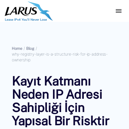
Home
/
Blog
/
why-registry-layer-is-a-structure-risk-for-ip-address-
ownership
Kayıt Katmanı
Neden IP Adresi
Sahipliği İçin
Yapısal Bir Risktir