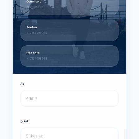
Genel soru
info@larus.net
Telefon
+1 7154498968
Ofis hattı
+1 7154498968
Ad
Şirket