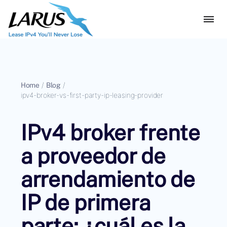
Home
/
Blog
/
ipv4-broker-vs-first-party-ip-leasing-provider
IPv4 broker frente
a proveedor de
arrendamiento de
IP de primera
parte: ¿cuál es la