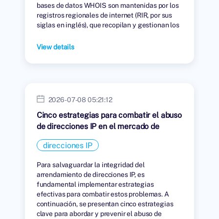
bases de datos WHOIS son mantenidas por los
registros regionales de internet (RIR, por sus
siglas en inglés), que recopilan y gestionan los
datos de las personas u organizaciones a las
que se les han asignado direcciones IP.
View details
2026-07-08 05:21:12
Cinco estrategias para combatir el abuso
de direcciones IP en el mercado de
arrendamiento.
direcciones IP
Para salvaguardar la integridad del
arrendamiento de direcciones IP, es
fundamental implementar estrategias
efectivas para combatir estos problemas. A
continuación, se presentan cinco estrategias
clave para abordar y prevenir el abuso de