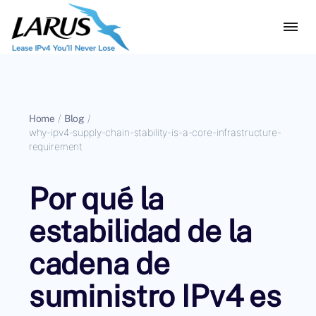
Home
/
Blog
/
why-ipv4-supply-chain-stability-is-a-core-infrastructure-
requirement
Por qué la
estabilidad de la
cadena de
suministro IPv4 es