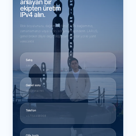
anlayan bir
ekipten üretim
IPv4 alın.
Blok boyutunuzu, dağıtım profilinizi, ASN bağlamınızı,
zamanlamanızı veya satıcı sorgunuzu gönderin. LARUS,
genel broker diliyle değil, doğrudan ticari bir yol ile yanıt
verecektir.
Satış
sales@larus.net
Genel soru
info@larus.net
Telefon
+1 7154498968
Ofis hattı