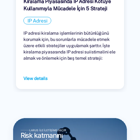
Kiralama Piyasasında IP Adresi Kötüye
Kullanımıyla Mücadele İçin 5 Strateji
IP Adresi
IP adresi kiralama işlemlerinin bütünlüğünü
korumak için, bu sorunlarla mücadele etmek
üzere etkili stratejiler uygulamak şarttır. İşte
kiralama piyasasında IP adresi suiistimalini ele
almak ve önlemek için beş temel strateji:
View details
LARUS ILE İLETIŞIME GEÇIN
Risk katmanını