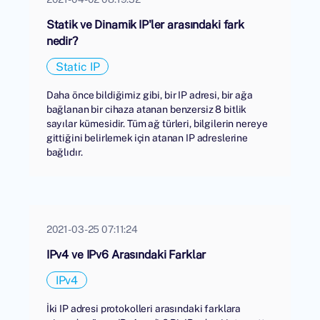
Statik ve Dinamik IP'ler arasındaki fark
nedir?
Static IP
Daha önce bildiğimiz gibi, bir IP adresi, bir ağa
bağlanan bir cihaza atanan benzersiz 8 bitlik
sayılar kümesidir. Tüm ağ türleri, bilgilerin nereye
gittiğini belirlemek için atanan IP adreslerine
bağlıdır.
2021-03-25 07:11:24
IPv4 ve IPv6 Arasındaki Farklar
IPv4
İki IP adresi protokolleri arasındaki farklara