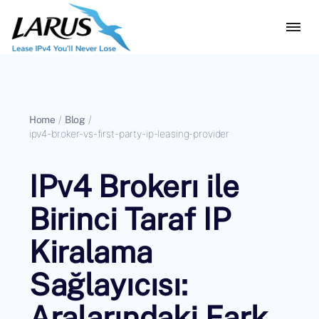
Home
/
Blog
/
ipv4-broker-vs-first-party-ip-leasing-provider
IPv4 Brokerı ile
Birinci Taraf IP
Kiralama
Sağlayıcısı:
Aralarındaki Fark