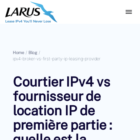
Home
/
Blog
/
ipv4-broker-vs-first-party-ip-leasing-provider
Courtier IPv4 vs
fournisseur de
location IP de
première partie :
quelle est la