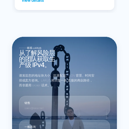
View details
联系 LARUS
从了解风险层
的团队获取生
产级 IPv4。
请发送您的地址块大小、部署配置、ASN 背景、时间安
排或卖方咨询。LARUS 将回复一条 直接的商业路径，
而非通用 broker 话术。
销售
sales@larus.net
一般咨询