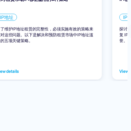
IP地址
IP
为了维护IP地址租赁的完整性，必须实施有效的策略来
探讨 
应对这些问题。以下是解决和预防租赁市场中IP地址滥
复 I
用的五项关键策略。
誉。
ew details
View d