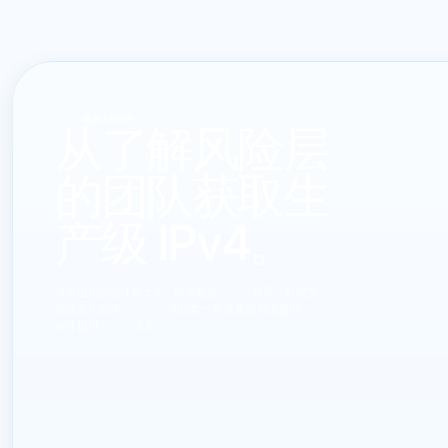
联系 LARUS
从了解风险层
的团队获取生
产级 IPv4。
请发送您的地址块大小、部署配置、ASN 背景、时间安
排或卖方咨询。LARUS 将回复一条 直接的商业路径，
而非通用 broker 话术。