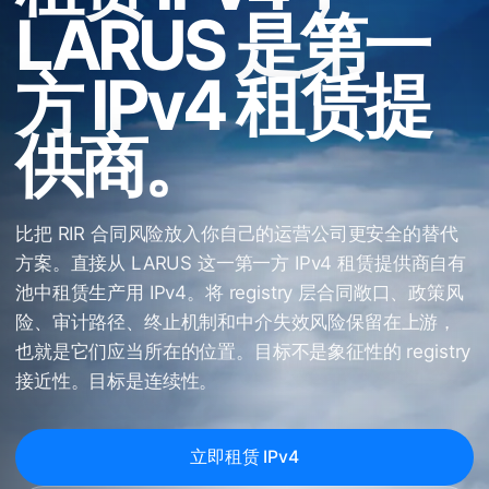
LARUS 是第一
方 IPv4 租赁提
供商。
比把 RIR 合同风险放入你自己的运营公司更安全的替代
方案。直接从 LARUS 这一第一方 IPv4 租赁提供商自有
池中租赁生产用 IPv4。将 registry 层合同敞口、政策风
险、审计路径、终止机制和中介失效风险保留在上游，
也就是它们应当所在的位置。目标不是象征性的 registry
接近性。目标是连续性。
立即租赁 IPv4