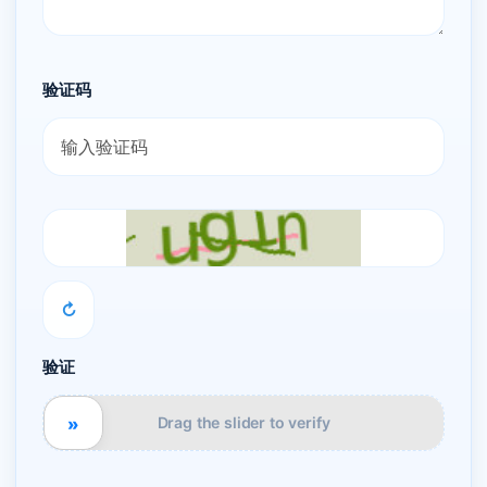
验证码
↻
验证
»
Drag the slider to verify