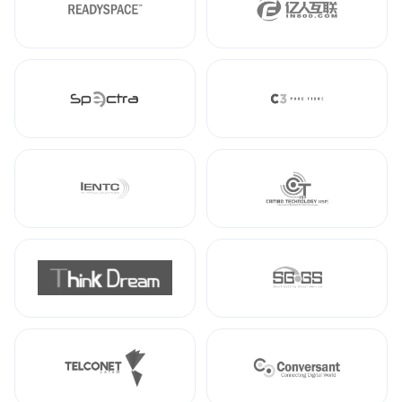
ReadySpace
IN800
Spectra
Pure Fibre
IENTC
Cambo
Thinkdream
SGGS
Telconet
Conversant