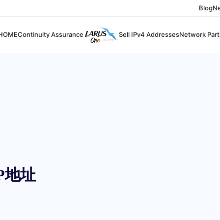
Blog
N
HOME
Continuity Assurance
Sell IPv4 Addresses
Network Part
P地址