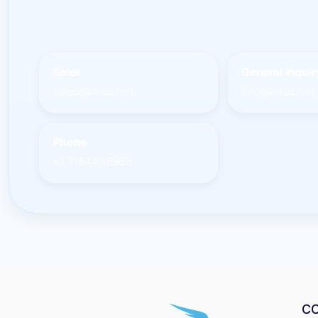
Sales
General inquir
sales@larus.net
info@larus.net
Phone
+1 7154498968
C