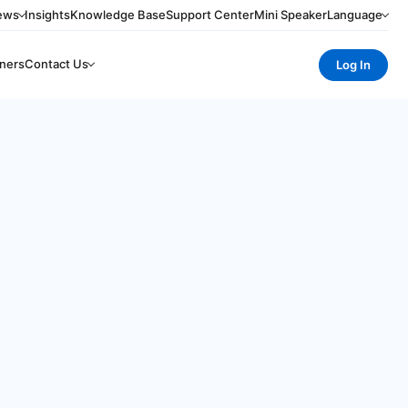
ews
Insights
Knowledge Base
Support Center
Mini Speaker
Language
ners
Contact Us
Log In