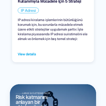
Kullanımıyla Mücadele İçin 5 Strateji
IP Adresi
IP adresi kiralama işlemlerinin bütünlüğünü
korumak için, bu sorunlarla mücadele etmek
üzere etkili stratejiler uygulamak şarttır. İşte
kiralama piyasasında IP adresi suiistimalini ele
almak ve önlemek için beş temel strateji:
View details
LARUS ILE İLETIŞIME GEÇIN
Risk katmanını
anlayan bir