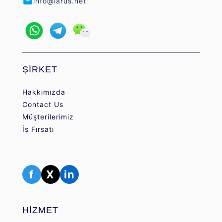
info@larus.net
ŞİRKET
Hakkımızda
Contact Us
Müşterilerimiz
İş Fırsatı
f
X
in
HİZMET