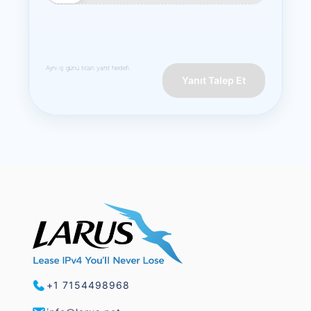
Aynı iş günü ticari yanıt hedefi.
Yanıt Talep Et
+1 7154498968