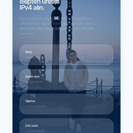
ekipten üretim
IPv4 alın.
Blok boyutunuzu, dağıtım profilinizi, ASN bağlamınızı,
zamanlamanızı veya satıcı sorgunuzu gönderin. LARUS,
genel broker diliyle değil, doğrudan ticari bir yol ile yanıt
verecektir.
Satış
sales@larus.net
Genel soru
info@larus.net
Telefon
+1 7154498968
Ofis hattı
+1 7154498968