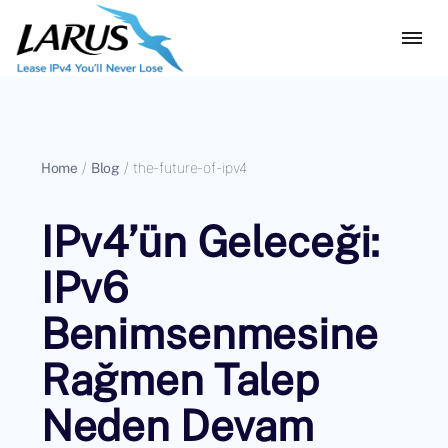
Home
/
Blog
/
the-future-of-ipv4
IPv4’ün Geleceği:
IPv6
Benimsenmesine
Rağmen Talep
Neden Devam