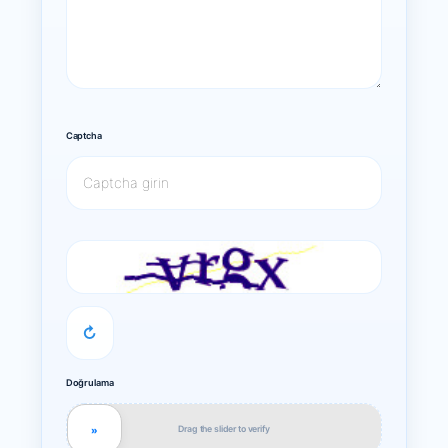
Captcha
↻
Doğrulama
Drag the slider to verify
»