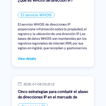
¿Qué es WHOIS de dirección IP?
El servicio WHOIS
El servicio WHOIS de direcciones IP
proporciona información sobre la propiedad, el
registro y la ubicación de una dirección IP. Las
bases de datos WHOIS son mantenidas por los
registros regionales de internet (RIR, por sus
siglas en inglés), que recopilan y gestionan los
datos de las personas u organizaciones a las
que se les han asignado direcciones IP.
View details
2026-07-08 05:21:12
Cinco estrategias para combatir el abuso
de direcciones IP en el mercado de
arrendamiento.