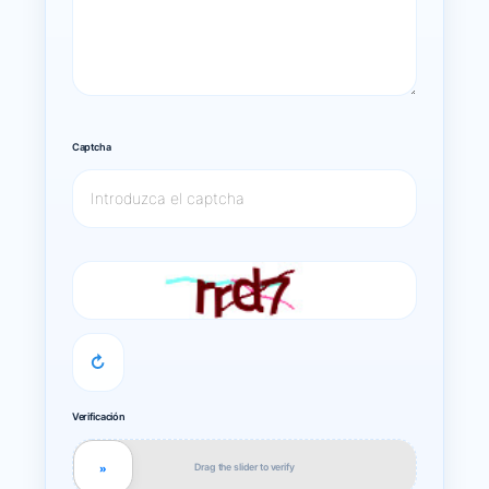
Captcha
↻
Verificación
Drag the slider to verify
»