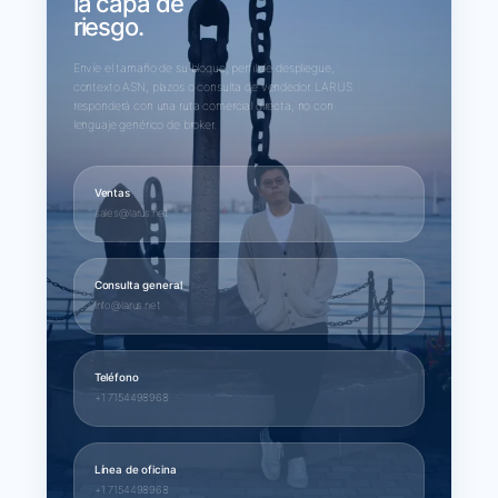
la capa de
riesgo.
Envíe el tamaño de su bloque, perfil de despliegue,
contexto ASN, plazos o consulta de vendedor. LARUS
responderá con una ruta comercial directa, no con
lenguaje genérico de broker.
Ventas
sales@larus.net
Consulta general
info@larus.net
Teléfono
+1 7154498968
Línea de oficina
+1 7154498968