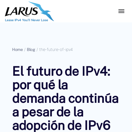
Home
/
Blog
/
the-future-of-ipv4
El futuro de IPv4:
por qué la
demanda continúa
a pesar de la
adopción de IPv6