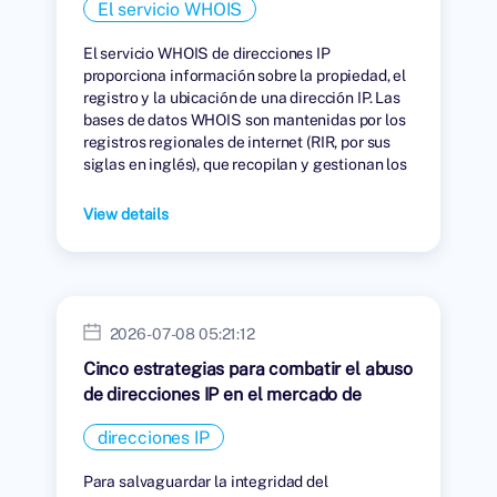
El servicio WHOIS
El servicio WHOIS de direcciones IP
proporciona información sobre la propiedad, el
registro y la ubicación de una dirección IP. Las
bases de datos WHOIS son mantenidas por los
registros regionales de internet (RIR, por sus
siglas en inglés), que recopilan y gestionan los
datos de las personas u organizaciones a las
que se les han asignado direcciones IP.
View details
2026-07-08 05:21:12
Cinco estrategias para combatir el abuso
de direcciones IP en el mercado de
arrendamiento.
direcciones IP
Para salvaguardar la integridad del