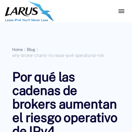
Home
/
Blog
/
why-broker-chains-increase-ipv4-operational-risk
Por qué las
cadenas de
brokers aumentan
el riesgo operativo
de IPv4