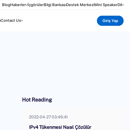
Blog
Haberler
İçgörüler
Bilgi Bankası
Destek Merkezi
Mini Speaker
Dil
ı
Contact Us
Giriş Yap
Hot Reading
2022-04-27 03:46:41
IPv4 Tükenmesi Nasıl Çözülür