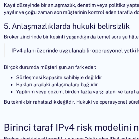
Kayıt düzeyinde bir anlaşmazlık, denetim veya politika yaptır
yayılır ve çoğu zaman son müşterinin kontrol eden tarafla doğ
5. Anlaşmazlıklarda hukuki belirsizlik
Broker zincirinde bir kesinti yaşandığında temel soru şu hâle 
IPv4 alanı üzerinde uygulanabilir operasyonel yetki
Birçok durumda müşteri şunları fark eder:
Sözleşmesi kapasite sahibiyle değildir
Hakları aradaki anlaşmalara bağlıdır
Yaptırım veya çözüm, birden fazla yargı alanı ve taraf 
Bu teknik bir rahatsızlık değildir. Hukuki ve operasyonel sürekli
Birinci taraf IPv4 risk modelini 
Broker zincirinin alternatifi yalnızca “doğrudan IPv4 satın a