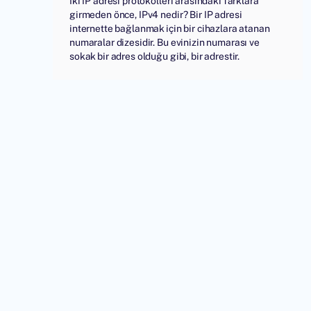
İki IP adresi protokolleri arasındaki farklara
girmeden önce, IPv4 nedir? Bir IP adresi
internette bağlanmak için bir cihazlara atanan
numaralar dizesidir. Bu evinizin numarası ve
sokak bir adres olduğu gibi, bir adrestir.