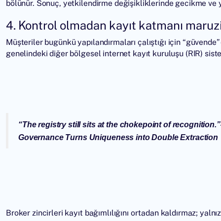
bölünür. Sonuç, yetkilendirme değişikliklerinde gecikme ve yö
4. Kontrol olmadan kayıt katmanı maruzi
Müşteriler bugünkü yapılandırmaları çalıştığı için “güvende”
genelindeki diğer bölgesel internet kayıt kuruluşu (RIR) siste
“
The registry still sits at the chokepoint of recognition.
”
Governance Turns Uniqueness into Double Extraction
Broker zincirleri kayıt bağımlılığını ortadan kaldırmaz; yaln