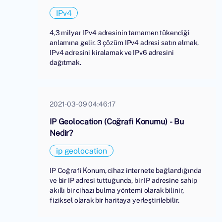
IPv4
4,3 milyar IPv4 adresinin tamamen tükendiği
anlamına gelir. 3 çözüm IPv4 adresi satın almak,
IPv4 adresini kiralamak ve IPv6 adresini
dağıtmak.
2021-03-09 04:46:17
IP Geolocation (Coğrafi Konumu) - Bu
Nedir?
ip geolocation
IP Coğrafi Konum, cihaz internete bağlandığında
ve bir IP adresi tuttuğunda, bir IP adresine sahip
akıllı bir cihazı bulma yöntemi olarak bilinir,
fiziksel olarak bir haritaya yerleştirilebilir.