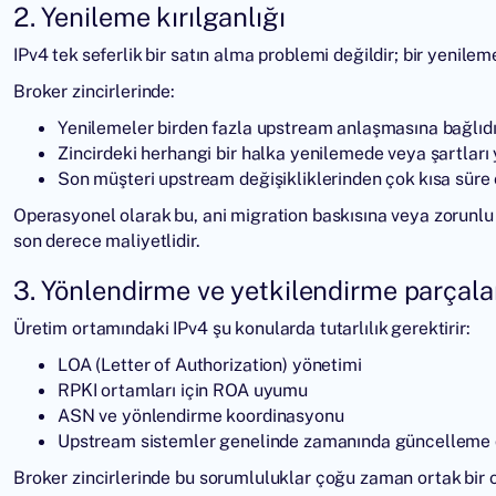
2. Yenileme kırılganlığı
IPv4 tek seferlik bir satın alma problemi değildir; bir yenilem
Broker zincirlerinde:
Yenilemeler birden fazla upstream anlaşmasına bağlıdı
Zincirdeki herhangi bir halka yenilemede veya şartları
Son müşteri upstream değişikliklerinden çok kısa süre 
Operasyonel olarak bu, ani migration baskısına veya zorunlu
son derece maliyetlidir.
3. Yönlendirme ve yetkilendirme parçal
Üretim ortamındaki IPv4 şu konularda tutarlılık gerektirir:
LOA (Letter of Authorization) yönetimi
RPKI ortamları için ROA uyumu
ASN ve yönlendirme koordinasyonu
Upstream sistemler genelinde zamanında güncelleme 
Broker zincirlerinde bu sorumluluklar çoğu zaman ortak bir 