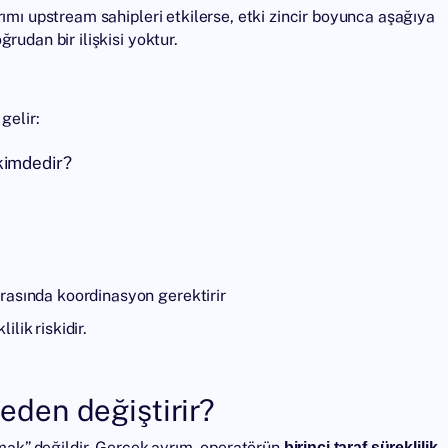
ımı upstream sahipleri etkilerse, etki zincir boyunca aşağıya
rudan bir ilişkisi yoktur.
gelir:
 kimdedir?
arasında koordinasyon gerektirir
lik riskidir.
neden değiştirir?
lmak” değildir. Gerçek ayrım, operatörün
birinci taraf süreklilik