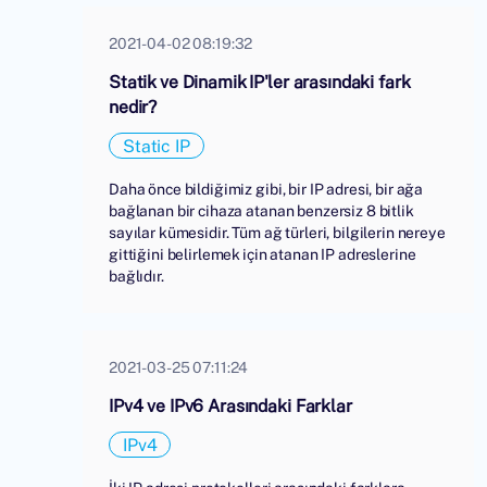
2021-04-02 08:19:32
Statik ve Dinamik IP'ler arasındaki fark
nedir?
Static IP
Daha önce bildiğimiz gibi, bir IP adresi, bir ağa
bağlanan bir cihaza atanan benzersiz 8 bitlik
sayılar kümesidir. Tüm ağ türleri, bilgilerin nereye
gittiğini belirlemek için atanan IP adreslerine
bağlıdır.
2021-03-25 07:11:24
IPv4 ve IPv6 Arasındaki Farklar
IPv4