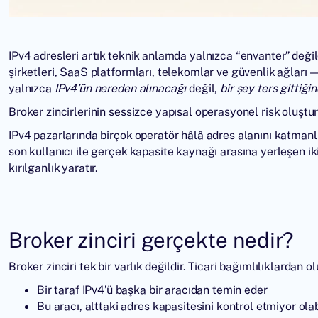
IPv4 adresleri artık teknik anlamda yalnızca “envanter” değil
şirketleri, SaaS platformları, telekomlar ve güvenlik ağları —
yalnızca
IPv4’ün nereden alınacağı
değil,
bir şey ters gittiği
Broker zincirlerinin sessizce yapısal operasyonel risk oluştu
IPv4 pazarlarında
birçok operatör hâlâ adres alanını katmanlı 
son kullanıcı ile gerçek kapasite kaynağı arasına yerleşen iki
kırılganlık yaratır.
Broker zinciri gerçekte nedir?
Broker zinciri tek bir varlık değildir. Ticari bağımlılıklardan ol
Bir taraf IPv4’ü başka bir aracıdan temin eder
Bu aracı, alttaki adres kapasitesini kontrol etmiyor olab