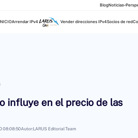
Blog
Noticias
Perspe
INICIO
Arrendar IPv4
Vender direcciones IPv4
Socios de red
Co
s
influye en el precio de las
0 08:08:50
Autor:
LARUS Editorial Team