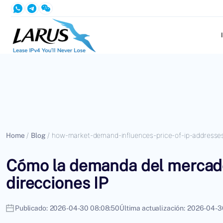
Home
/
Blog
/
how-market-demand-influences-price-of-ip-addresse
Cómo la demanda del mercado 
direcciones IP
Publicado:
2026-04-30 08:08:50
Última actualización:
2026-04-3