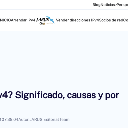
Blog
Noticias
Perspe
INICIO
Arrendar IPv4
Vender direcciones IPv4
Socios de red
Co
4? Significado, causas y por
 07:39:04
Autor:
LARUS Editorial Team