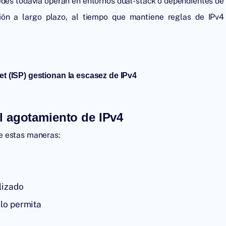
edes todavía operan en entornos dual-stack o dependientes de
ión a largo plazo, al tiempo que mantiene reglas de IPv4
t (ISP) gestionan la escasez de IPv4
l agotamiento de IPv4
e estas maneras:
ilizado
 lo permita