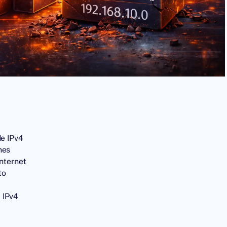
de IPv4
nes
Internet
to
 IPv4