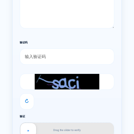
验证码
↻
验证
Drag the slider to verify
»