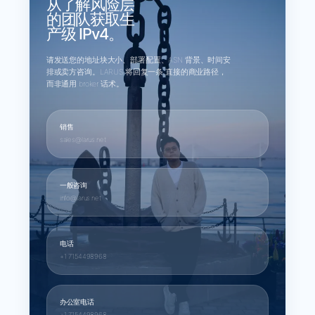
从了解风险层
的团队获取生
产级 IPv4。
请发送您的地址块大小、部署配置、ASN 背景、时间安
排或卖方咨询。LARUS 将回复一条 直接的商业路径，
而非通用 broker 话术。
销售
sales@larus.net
一般咨询
info@larus.net
电话
+1 7154498968
办公室电话
+1 7154498968