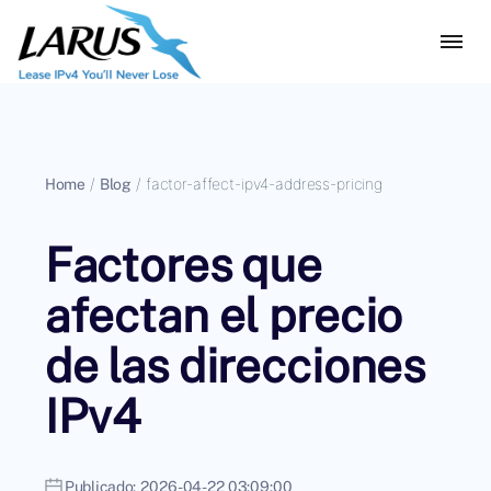
Home
/
Blog
/
factor-affect-ipv4-address-pricing
Factores que
afectan el precio
de las direcciones
IPv4
Publicado:
2026-04-22 03:09:00