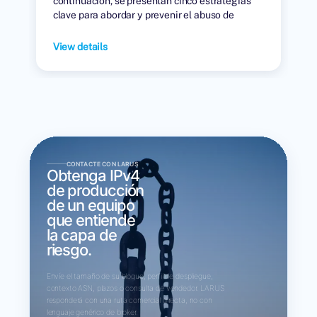
continuación, se presentan cinco estrategias
clave para abordar y prevenir el abuso de
direcciones IP en el mercado de arrendamiento.
View details
CONTACTE CON LARUS
Obtenga IPv4
de producción
de un equipo
que entiende
la capa de
riesgo.
Envíe el tamaño de su bloque, perfil de despliegue,
contexto ASN, plazos o consulta de vendedor. LARUS
responderá con una ruta comercial directa, no con
lenguaje genérico de broker.