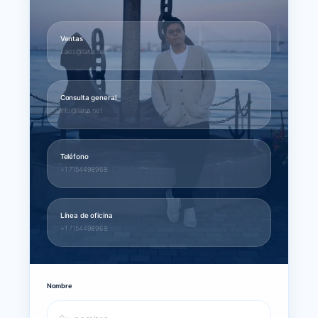
Ventas
sales@larus.net
Consulta general
info@larus.net
Teléfono
+1 7154498968
Línea de oficina
+1 7154498968
Nombre