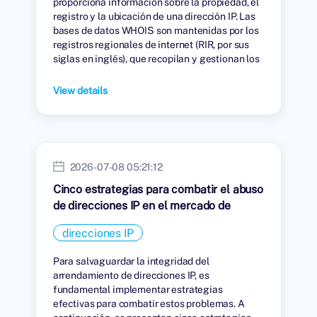
proporciona información sobre la propiedad, el
registro y la ubicación de una dirección IP. Las
bases de datos WHOIS son mantenidas por los
registros regionales de internet (RIR, por sus
siglas en inglés), que recopilan y gestionan los
datos de las personas u organizaciones a las
que se les han asignado direcciones IP.
View details
2026-07-08 05:21:12
Cinco estrategias para combatir el abuso
de direcciones IP en el mercado de
arrendamiento.
direcciones IP
Para salvaguardar la integridad del
arrendamiento de direcciones IP, es
fundamental implementar estrategias
efectivas para combatir estos problemas. A