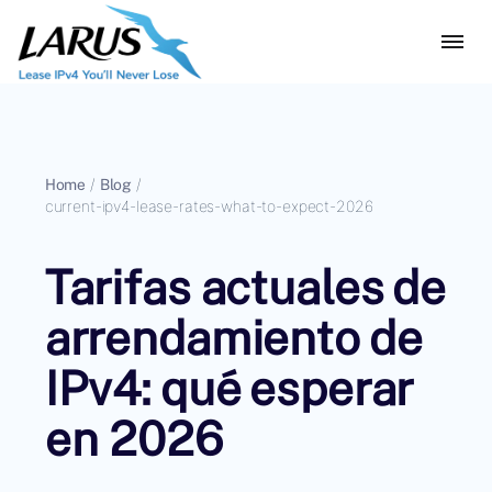
Home
/
Blog
/
current-ipv4-lease-rates-what-to-expect-2026
Tarifas actuales de
arrendamiento de
IPv4: qué esperar
en 2026