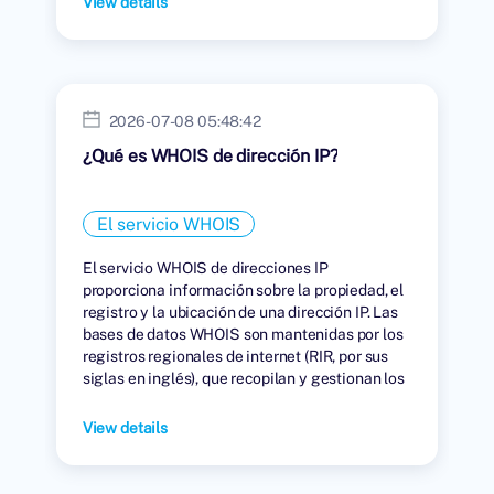
View details
2026-07-08 05:48:42
¿Qué es WHOIS de dirección IP?
El servicio WHOIS
El servicio WHOIS de direcciones IP
proporciona información sobre la propiedad, el
registro y la ubicación de una dirección IP. Las
bases de datos WHOIS son mantenidas por los
registros regionales de internet (RIR, por sus
siglas en inglés), que recopilan y gestionan los
datos de las personas u organizaciones a las
que se les han asignado direcciones IP.
View details