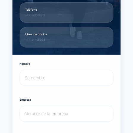
Teléfono
+1 7154498968
Línea de oficina
+1 7154498968
Nombre
Empresa