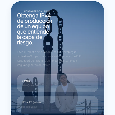
CONTACTE CON LARUS
Obtenga IPv4
de producción
de un equipo
que entiende
la capa de
riesgo.
Envíe el tamaño de su bloque, perfil de despliegue,
contexto ASN, plazos o consulta de vendedor. LARUS
responderá con una ruta comercial directa, no con
lenguaje genérico de broker.
Ventas
sales@larus.net
Consulta general
info@larus.net