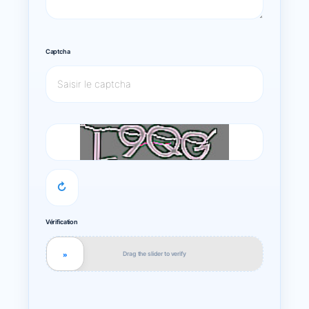
Captcha
↻
Vérification
Drag the slider to verify
»