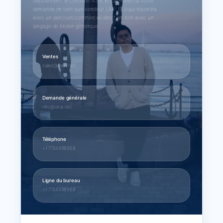
déploiement, le contexte ASN, le calendrier ou votre
demande en tant que vendeur. LARUS vous répondra
avec un parcours commercial direct, et non avec un
langage de broker générique.
Ventes
sales@larus.net
Demande générale
info@larus.net
Téléphone
+1 7154498968
Ligne du bureau
+1 7154498968