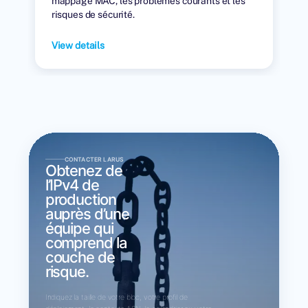
mappage MAC, les problèmes courants et les
risques de sécurité.
View details
CONTACTER LARUS
Obtenez de
l’IPv4 de
production
auprès d’une
équipe qui
comprend la
couche de
risque.
Indiquez la taille de votre bloc, votre profil de