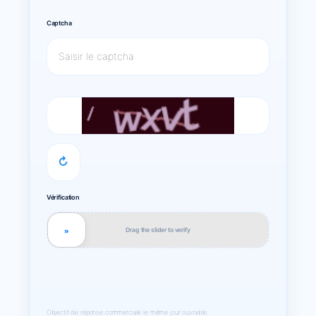
Captcha
↻
Vérification
Drag the slider to verify
»
Objectif de réponse commerciale le même jour ouvrable.