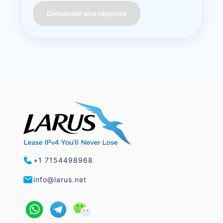
Demander une réponse
+1 7154498968
info@larus.net