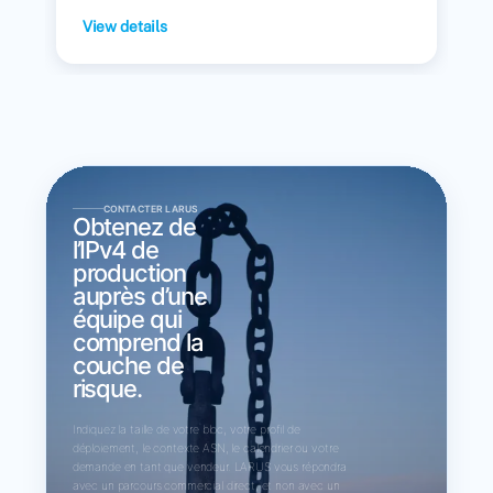
View details
CONTACTER LARUS
Obtenez de
l’IPv4 de
production
auprès d’une
équipe qui
comprend la
couche de
risque.
Indiquez la taille de votre bloc, votre profil de
déploiement, le contexte ASN, le calendrier ou votre
demande en tant que vendeur. LARUS vous répondra
avec un parcours commercial direct, et non avec un