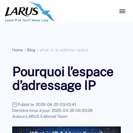
Home
/
Blog
/
what-is-ip-address-space
Pourquoi l’espace
d’adressage IP
Publié le:
2026-04-20 03:45:41
Dernière mise à jour:
2026-04-20 06:35:28
Auteur:
LARUS Editorial Team