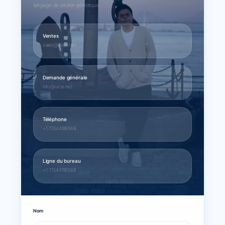
langage de broker générique.
Ventes
sales@larus.net
Demande générale
info@larus.net
Téléphone
+1 7154498968
Ligne du bureau
+1 7154498968
Nom