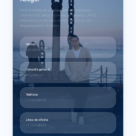
Envíe el tamaño de su bloque, perfil de despliegue,
contexto ASN, plazos o consulta de vendedor. LARUS
responderá con una ruta comercial directa, no con
lenguaje genérico de broker.
Ventas
sales@larus.net
Consulta general
info@larus.net
Teléfono
+1 7154498968
Línea de oficina
+1 7154498968