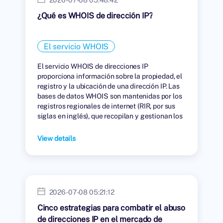
¿Qué es WHOIS de dirección IP?
El servicio WHOIS
El servicio WHOIS de direcciones IP
proporciona información sobre la propiedad, el
registro y la ubicación de una dirección IP. Las
bases de datos WHOIS son mantenidas por los
registros regionales de internet (RIR, por sus
siglas en inglés), que recopilan y gestionan los
datos de las personas u organizaciones a las
que se les han asignado direcciones IP.
View details
2026-07-08 05:21:12
Cinco estrategias para combatir el abuso
de direcciones IP en el mercado de