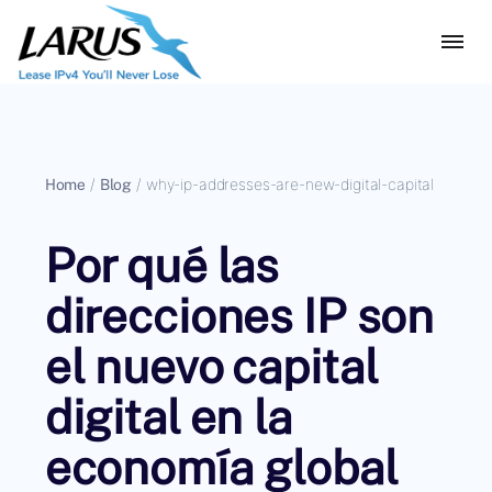
Home
/
Blog
/
why-ip-addresses-are-new-digital-capital
Por qué las
direcciones IP son
el nuevo capital
digital en la
economía global