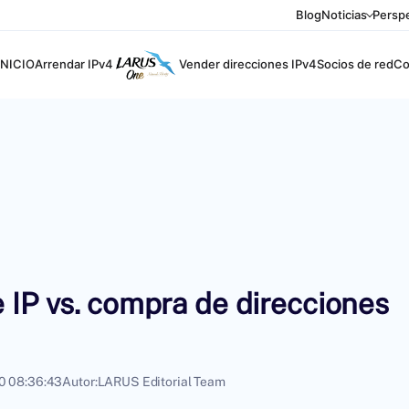
Blog
Noticias
Perspe
INICIO
Arrendar IPv4
Vender direcciones IPv4
Socios de red
Co
 IP vs. compra de direcciones
0 08:36:43
Autor:
LARUS Editorial Team