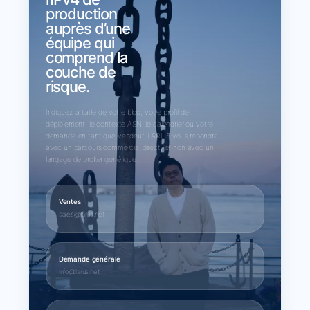
production
auprès d’une
équipe qui
comprend la
couche de
risque.
Indiquez la taille de votre bloc, votre profil de
déploiement, le contexte ASN, le calendrier ou votre
demande en tant que vendeur. LARUS vous répondra
avec un parcours commercial direct, et non avec un
langage de broker générique.
Ventes
sales@larus.net
Demande générale
info@larus.net