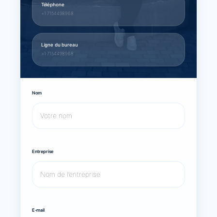
Téléphone
+1 7154498968
Ligne du bureau
+1 7154498968
Nom
Entreprise
E-mail