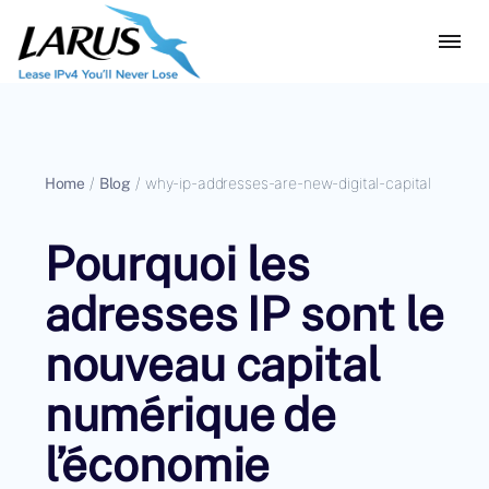
Home
/
Blog
/
why-ip-addresses-are-new-digital-capital
Pourquoi les
adresses IP sont le
nouveau capital
numérique de
l’économie