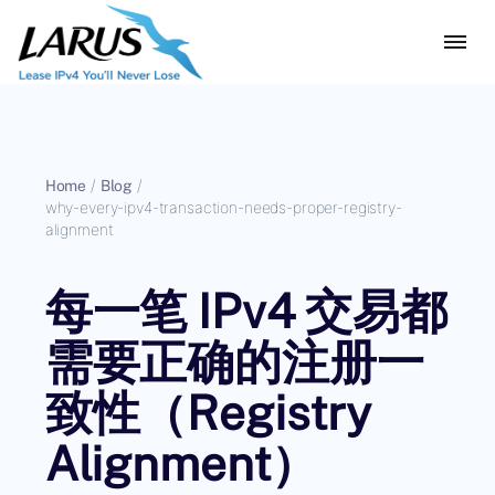
Home
/
Blog
/
why-every-ipv4-transaction-needs-proper-registry-
alignment
每一笔 IPv4 交易都
需要正确的注册一
致性（Registry
Alignment）