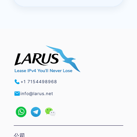
+1 7154498968
info@larus.net
公司