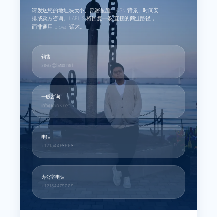
请发送您的地址块大小、部署配置、ASN 背景、时间安
排或卖方咨询。LARUS 将回复一条 直接的商业路径，
而非通用 broker 话术。
销售
sales@larus.net
一般咨询
info@larus.net
电话
+1 7154498968
办公室电话
+1 7154498968