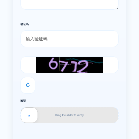
验证码
↻
验证
Drag the slider to verify
»