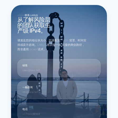
联系 LARUS
从了解风险层
的团队获取生
产级 IPv4。
请发送您的地址块大小、部署配置、ASN 背景、时间安
排或卖方咨询。LARUS 将回复一条 直接的商业路径，
而非通用 broker 话术。
销售
sales@larus.net
一般咨询
info@larus.net
电话
+1 7154498968