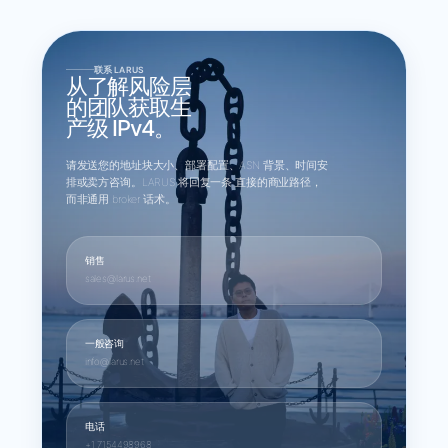
联系 LARUS
从了解风险层
的团队获取生
产级 IPv4。
请发送您的地址块大小、部署配置、ASN 背景、时间安
排或卖方咨询。LARUS 将回复一条 直接的商业路径，
而非通用 broker 话术。
销售
sales@larus.net
一般咨询
info@larus.net
电话
+1 7154498968