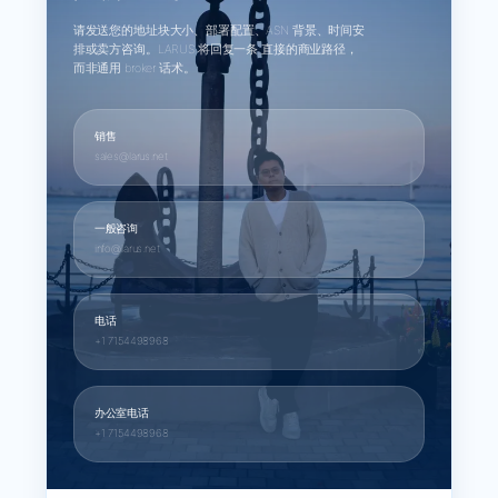
请发送您的地址块大小、部署配置、ASN 背景、时间安
排或卖方咨询。LARUS 将回复一条 直接的商业路径，
而非通用 broker 话术。
销售
sales@larus.net
一般咨询
info@larus.net
电话
+1 7154498968
办公室电话
+1 7154498968