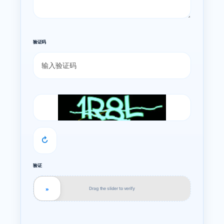
验证码
↻
验证
Drag the slider to verify
»