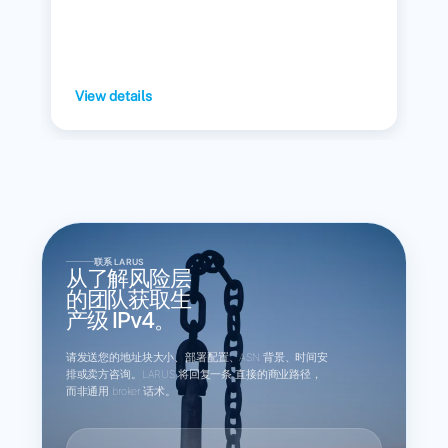
View details
联系 LARUS
从了解风险层
的团队获取生
产级 IPv4。
请发送您的地址块大小、部署配置、ASN 背景、时间安
排或卖方咨询。LARUS 将回复一条 直接的商业路径，
而非通用 broker 话术。