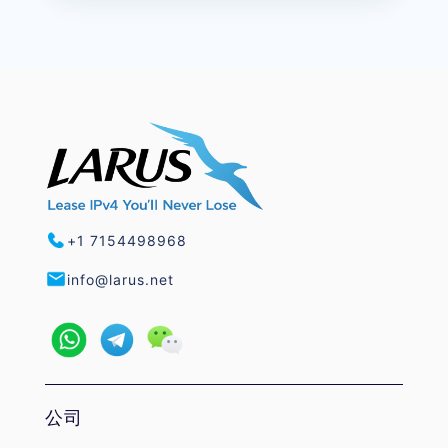
+1 7154498968
info@larus.net
公司